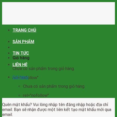
Skip
to
content
TRANG CHỦ
SẢN PHẨM
TIN TỨC
Giỏ hàng
LIÊN HỆ
Chưa có sản phẩm trong giỏ hàng.
Giỏ hàng
rel="nofollow"
Chưa có sản phẩm trong giỏ hàng.
rel="nofollow"
Quên mật khẩu? Vui lòng nhập tên đăng nhập hoặc địa chỉ
email. Bạn sẽ nhận được một liên kết tạo mật khẩu mới qua
email.