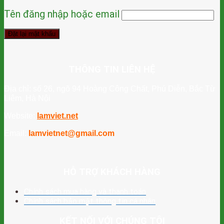
Tên đăng nhập hoặc email
Đặt lại mật khẩu
THÔNG TIN LIÊN HỆ
Địa chỉ: số 26, ngõ 94 Hoàng Công Chất, Phú Diễn, Bắc Từ
Liêm, Hà Nội
Website:
lamviet.net
Email:
lamvietnet@gmail.com
HỖ TRỢ KHÁCH HÀNG
Chính sách mua hàng và thanh toán
Chính sách bảo mật thông tin cá nhân
KẾT NỐI VỚI CHÚNG TÔI