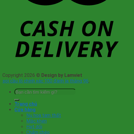
Copyright 2026 ©
Design by Lamviet
soi cầu lô chính xác 100 đánh la thắng 96
,
Tìm
kiếm:
Trang chủ
Cửa hàng
Nụ hoa tam thất
Mắc khén
Hạt dổi
Chẩm chéo