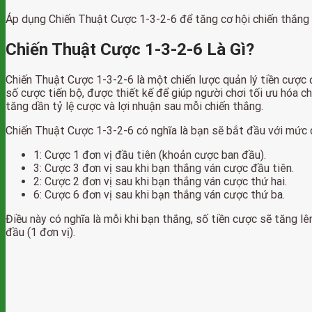
Áp dụng Chiến Thuật Cược 1-3-2-6 để tăng cơ hội chiến thắng
Chiến Thuật Cược 1-3-2-6 Là Gì?
Chiến Thuật Cược 1-3-2-6 là một chiến lược quản lý tiền cược 
số cược tiến bộ, được thiết kế để giúp người chơi tối ưu hóa 
tăng dần tỷ lệ cược và lợi nhuận sau mỗi chiến thắng.
Chiến Thuật Cược 1-3-2-6 có nghĩa là bạn sẽ bắt đầu với mức 
1: Cược 1 đơn vị đầu tiên (khoản cược ban đầu).
3: Cược 3 đơn vị sau khi bạn thắng ván cược đầu tiên.
2: Cược 2 đơn vị sau khi bạn thắng ván cược thứ hai.
6: Cược 6 đơn vị sau khi bạn thắng ván cược thứ ba.
Điều này có nghĩa là mỗi khi bạn thắng, số tiền cược sẽ tăng l
đầu (1 đơn vị).