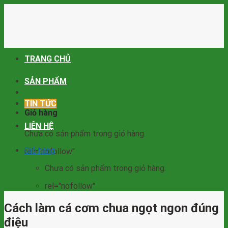
Skip
to
content
TRANG CHỦ
SẢN PHẨM
TIN TỨC
Giỏ hàng
LIÊN HỆ
Chưa có sản phẩm trong giỏ hàng.
Giỏ hàng
rel="nofollow"
Chưa có sản phẩm trong giỏ hàng.
rel="nofollow"
Cách làm cá cơm chua ngọt ngon đúng
điệu