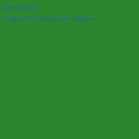
Quên mật khẩu?
Soi cầu 247 tv
-
nhà cái uy tín
-
crabbie.io
-