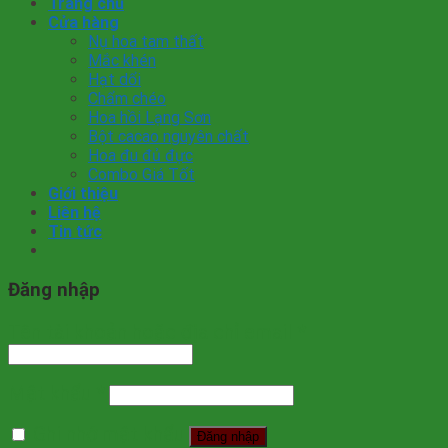
Trang chủ
Cửa hàng
Nụ hoa tam thất
Mắc khén
Hạt dổi
Chẩm chéo
Hoa hồi Lạng Sơn
Bột cacao nguyên chất
Hoa đu đủ đực
Combo Giá Tốt
Giới thiệu
Liên hệ
Tin tức
Đăng nhập
Tên tài khoản hoặc địa chỉ email
*
Mật khẩu
*
Ghi nhớ mật khẩu
Đăng nhập