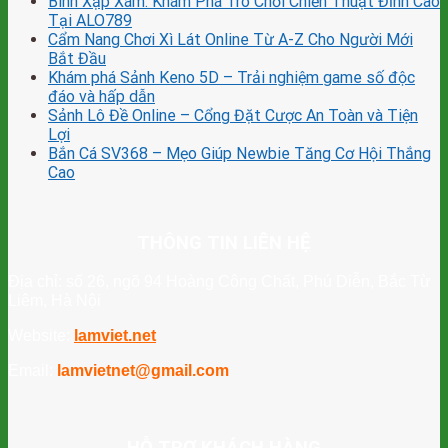
Binh Xập Xám: Khám Phá Trò Chơi Chiến Thuật Đỉnh Cao
Tại ALO789
Cẩm Nang Chơi Xì Lát Online Từ A-Z Cho Người Mới
Bắt Đầu
Khám phá Sảnh Keno 5D – Trải nghiệm game số độc
đáo và hấp dẫn
Sảnh Lô Đề Online – Cổng Đặt Cược An Toàn và Tiện
Lợi
Bắn Cá SV368 – Mẹo Giúp Newbie Tăng Cơ Hội Thắng
Cao
THÔNG TIN LIÊN HỆ
Địa chỉ: số 26, ngõ 94 Hoàng Công Chất, Phú Diễn, Bắc Từ
Liêm, Hà Nội
Website:
lamviet.net
Email:
lamvietnet@gmail.com