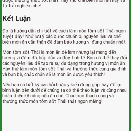
được thưởng thức tốt nhất. Hãy thử chế biến món ăn này và
tự trải nghiệm nhé!
Kết Luận
Đó là hướng dẫn chi tiết về cách làm món tôm sốt Thái ngon
tuyệt đấy! Nhớ lưu ý các bước chuẩn bị nguyên liệu và chế
biến món ăn cẩn thận để đảm bảo hương vị đúng chuẩn nhất.
Món tôm sốt Thái là món ăn dễ làm nhưng lại mang đến
hương vị đậm đà, hấp dẫn và đầy tinh tế. Bạn có thể thay đổi
các nguyên liệu để tạo ra sự đa dạng trong hương vị món ăn.
Hãy thử làm món tôm sốt Thái và thưởng thức cùng gia đình
và bạn bè, chắc chắn sẽ là món ăn được yêu thích!
Nếu bạn có bất kỳ câu hỏi hoặc ý kiến đóng góp, hãy để lại
bình luận bên dưới để chúng ta có thể thảo luận và cùng nhau
hoàn thiện kỹ năng nấu ăn nhé. Chúc bạn thành công và
thưởng thức món tôm sốt Thái thật ngon miệng!