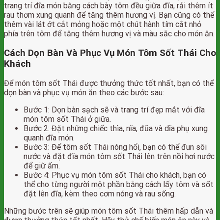
trang trí đĩa món bằng cách bày tôm đều giữa đĩa, rải thêm ít
rau thơm xung quanh để tăng thêm hương vị. Bạn cũng có thể
thêm vài lát ớt cắt mỏng hoặc một chút hành tím cắt nhỏ
phía trên tôm để tăng thêm hương vị và màu sắc cho món ăn.
Cách Dọn Bàn Và Phục Vụ Món Tôm Sốt Thái Cho
Khách
Để món tôm sốt Thái được thưởng thức tốt nhất, bạn có thể
dọn bàn và phục vụ món ăn theo các bước sau:
Bước 1: Dọn bàn sạch sẽ và trang trí đẹp mắt với đĩa
món tôm sốt Thái ở giữa.
Bước 2: Đặt những chiếc thìa, nĩa, đũa và dĩa phụ xung
quanh đĩa món.
Bước 3: Để tôm sốt Thái nóng hổi, bạn có thể đun sôi
nước và đặt đĩa món tôm sốt Thái lên trên nồi hơi nước
để giữ ấm.
Bước 4: Phục vụ món tôm sốt Thái cho khách, bạn có
thể cho từng người một phần bằng cách lấy tôm và sốt
đặt lên đĩa, kèm theo cơm nóng và rau sống.
Những bước trên sẽ giúp món tôm sốt Thái thêm hấp dẫn và