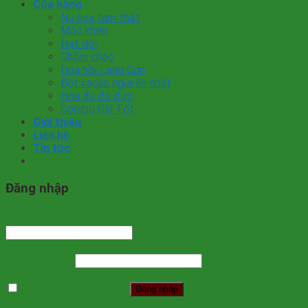
Cửa hàng
Nụ hoa tam thất
Mắc khén
Hạt dổi
Chẩm chéo
Hoa hồi Lạng Sơn
Bột cacao nguyên chất
Hoa đu đủ đực
Combo Giá Tốt
Giới thiệu
Liên hệ
Tin tức
Đăng nhập
Tên tài khoản hoặc địa chỉ email
*
Mật khẩu
*
Ghi nhớ mật khẩu
Đăng nhập