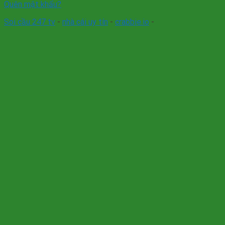
Quên mật khẩu?
Soi cầu 247 tv
-
nhà cái uy tín
-
crabbie.io
-