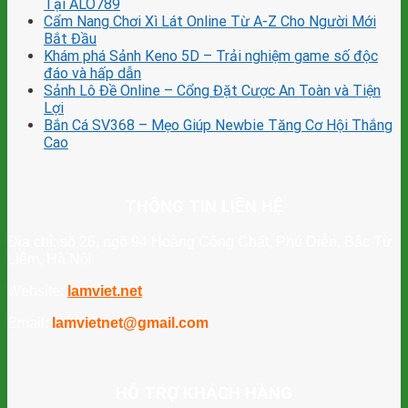
Tại ALO789
Cẩm Nang Chơi Xì Lát Online Từ A-Z Cho Người Mới
Bắt Đầu
Khám phá Sảnh Keno 5D – Trải nghiệm game số độc
đáo và hấp dẫn
Sảnh Lô Đề Online – Cổng Đặt Cược An Toàn và Tiện
Lợi
Bắn Cá SV368 – Mẹo Giúp Newbie Tăng Cơ Hội Thắng
Cao
THÔNG TIN LIÊN HỆ
Địa chỉ: số 26, ngõ 94 Hoàng Công Chất, Phú Diễn, Bắc Từ
Liêm, Hà Nội
Website:
lamviet.net
Email:
lamvietnet@gmail.com
HỖ TRỢ KHÁCH HÀNG