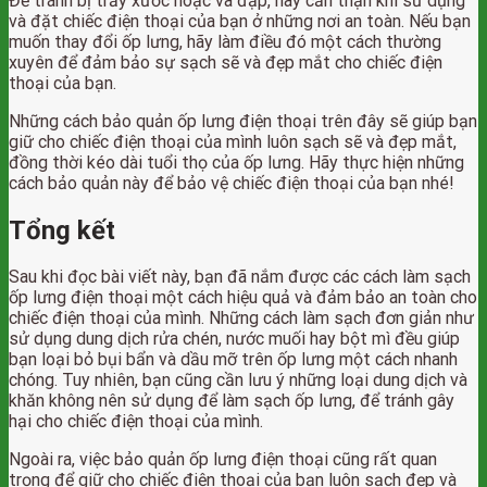
Để tránh bị trầy xước hoặc va đập, hãy cẩn thận khi sử dụng
và đặt chiếc điện thoại của bạn ở những nơi an toàn. Nếu bạn
muốn thay đổi ốp lưng, hãy làm điều đó một cách thường
xuyên để đảm bảo sự sạch sẽ và đẹp mắt cho chiếc điện
thoại của bạn.
Những cách bảo quản ốp lưng điện thoại trên đây sẽ giúp bạn
giữ cho chiếc điện thoại của mình luôn sạch sẽ và đẹp mắt,
đồng thời kéo dài tuổi thọ của ốp lưng. Hãy thực hiện những
cách bảo quản này để bảo vệ chiếc điện thoại của bạn nhé!
Tổng kết
Sau khi đọc bài viết này, bạn đã nắm được các cách làm sạch
ốp lưng điện thoại một cách hiệu quả và đảm bảo an toàn cho
chiếc điện thoại của mình. Những cách làm sạch đơn giản như
sử dụng dung dịch rửa chén, nước muối hay bột mì đều giúp
bạn loại bỏ bụi bẩn và dầu mỡ trên ốp lưng một cách nhanh
chóng. Tuy nhiên, bạn cũng cần lưu ý những loại dung dịch và
khăn không nên sử dụng để làm sạch ốp lưng, để tránh gây
hại cho chiếc điện thoại của mình.
Ngoài ra, việc bảo quản ốp lưng điện thoại cũng rất quan
trọng để giữ cho chiếc điện thoại của bạn luôn sạch đẹp và