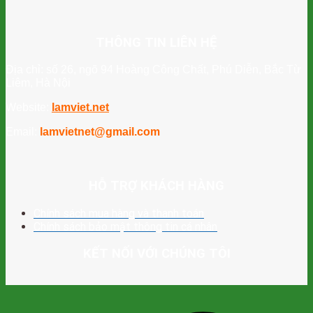
THÔNG TIN LIÊN HỆ
Địa chỉ: số 26, ngõ 94 Hoàng Công Chất, Phú Diễn, Bắc Từ
Liêm, Hà Nội
Website:
lamviet.net
Email:
lamvietnet@gmail.com
HỖ TRỢ KHÁCH HÀNG
Chính sách mua hàng và thanh toán
Chính sách bảo mật thông tin cá nhân
KẾT NỐI VỚI CHÚNG TÔI