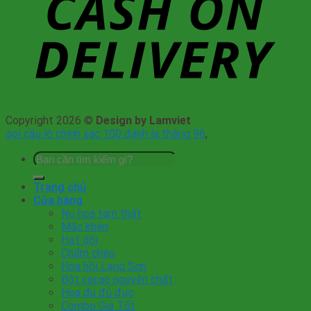
Copyright 2026 ©
Design by Lamviet
soi cầu lô chính xác 100 đánh la thắng 96
,
Tìm
kiếm:
Trang chủ
Cửa hàng
Nụ hoa tam thất
Mắc khén
Hạt dổi
Chẩm chéo
Hoa hồi Lạng Sơn
Bột cacao nguyên chất
Hoa đu đủ đực
Combo Giá Tốt