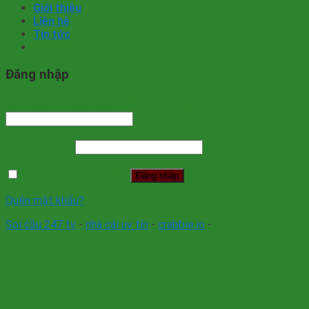
Giới thiệu
Liên hệ
Tin tức
Đăng nhập
Tên tài khoản hoặc địa chỉ email
*
Mật khẩu
*
Ghi nhớ mật khẩu
Đăng nhập
Quên mật khẩu?
Soi cầu 247 tv
-
nhà cái uy tín
-
crabbie.io
-