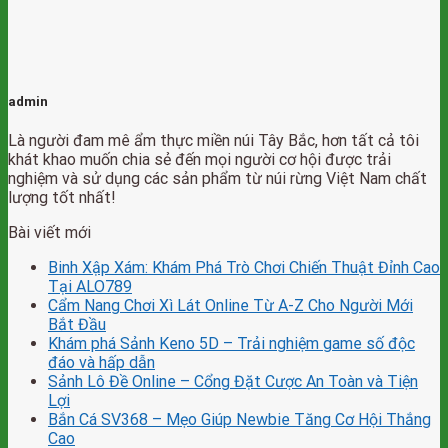
admin
Là người đam mê ẩm thực miền núi Tây Bắc, hơn tất cả tôi
khát khao muốn chia sẻ đến mọi người cơ hội được trải
nghiệm và sử dụng các sản phẩm từ núi rừng Việt Nam chất
lượng tốt nhất!
Bài viết mới
Binh Xập Xám: Khám Phá Trò Chơi Chiến Thuật Đỉnh Cao
Tại ALO789
Cẩm Nang Chơi Xì Lát Online Từ A-Z Cho Người Mới
Bắt Đầu
Khám phá Sảnh Keno 5D – Trải nghiệm game số độc
đáo và hấp dẫn
Sảnh Lô Đề Online – Cổng Đặt Cược An Toàn và Tiện
Lợi
Bắn Cá SV368 – Mẹo Giúp Newbie Tăng Cơ Hội Thắng
Cao