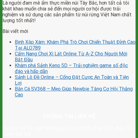
Là người đam mê ẩm thực miền núi Tây Bắc, hơn tất cả tôi
khát khao muốn chia sẻ đến mọi người cơ hội được trải
nghiệm và sử dụng các sản phẩm từ núi rừng Việt Nam chất
lượng tốt nhất!
Bài viết mới
Binh Xập Xám: Khám Phá Trò Chơi Chiến Thuật Đỉnh Cao
Tại ALO789
Cẩm Nang Chơi Xì Lát Online Từ A-Z Cho Người Mới
Bắt Đầu
Khám phá Sảnh Keno 5D – Trải nghiệm game số độc
đáo và hấp dẫn
Sảnh Lô Đề Online – Cổng Đặt Cược An Toàn và Tiện
Lợi
Bắn Cá SV368 – Mẹo Giúp Newbie Tăng Cơ Hội Thắng
Cao
THÔNG TIN LIÊN HỆ
Địa chỉ: số 26, ngõ 94 Hoàng Công Chất, Phú Diễn, Bắc Từ
Liêm, Hà Nội