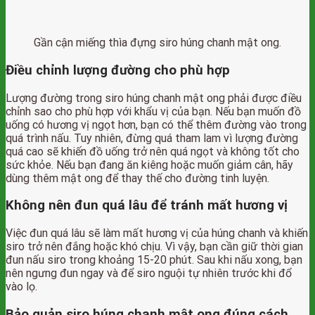
Gần cận miếng thìa đựng siro húng chanh mật ong.
Điều chỉnh lượng đường cho phù hợp
Lượng đường trong siro húng chanh mật ong phải được điều
chỉnh sao cho phù hợp với khẩu vị của bạn. Nếu bạn muốn đồ
uống có hương vị ngọt hơn, bạn có thể thêm đường vào trong
quá trình nấu. Tuy nhiên, đừng quá tham lam vì lượng đường
quá cao sẽ khiến đồ uống trở nên quá ngọt và không tốt cho
sức khỏe. Nếu bạn đang ăn kiêng hoặc muốn giảm cân, hãy
dùng thêm mật ong để thay thế cho đường tinh luyện.
Không nên đun quá lâu để tránh mất hương vị
Việc đun quá lâu sẽ làm mất hương vị của húng chanh và khiến
siro trở nên đắng hoặc khó chịu. Vì vậy, bạn cần giữ thời gian
đun nấu siro trong khoảng 15-20 phút. Sau khi nấu xong, bạn
nên ngưng đun ngay và để siro nguội tự nhiên trước khi đổ
vào lọ.
Bảo quản siro húng chanh mật ong đúng cách