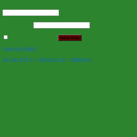
Tên tài khoản hoặc địa chỉ email
*
Mật khẩu
*
Ghi nhớ mật khẩu
Đăng nhập
Quên mật khẩu?
Soi cầu 247 tv
-
nhà cái uy tín
-
crabbie.io
-