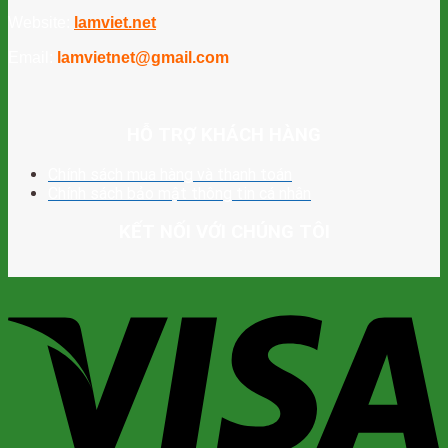
Website:
lamviet.net
Email:
lamvietnet@gmail.com
HỖ TRỢ KHÁCH HÀNG
Chính sách mua hàng và thanh toán
Chính sách bảo mật thông tin cá nhân
KẾT NỐI VỚI CHÚNG TÔI