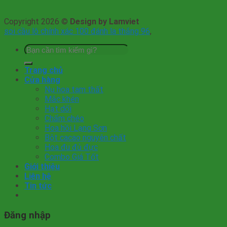
Copyright 2026 ©
Design by Lamviet
soi cầu lô chính xác 100 đánh la thắng 96
,
Tìm
kiếm:
Trang chủ
Cửa hàng
Nụ hoa tam thất
Mắc khén
Hạt dổi
Chẩm chéo
Hoa hồi Lạng Sơn
Bột cacao nguyên chất
Hoa đu đủ đực
Combo Giá Tốt
Giới thiệu
Liên hệ
Tin tức
Đăng nhập