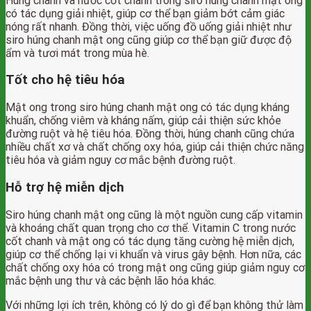
Húng chanh và nước cốt chanh trong siro húng chanh mật ong
có tác dụng giải nhiệt, giúp cơ thể bạn giảm bớt cảm giác
nóng rất nhanh. Đồng thời, việc uống đồ uống giải nhiệt như
siro húng chanh mật ong cũng giúp cơ thể bạn giữ được độ
ẩm và tươi mát trong mùa hè.
Tốt cho hệ tiêu hóa
Mật ong trong siro húng chanh mật ong có tác dụng kháng
khuẩn, chống viêm và kháng nấm, giúp cải thiện sức khỏe
đường ruột và hệ tiêu hóa. Đồng thời, húng chanh cũng chứa
nhiều chất xơ và chất chống oxy hóa, giúp cải thiện chức năng
tiêu hóa và giảm nguy cơ mắc bệnh đường ruột.
Hỗ trợ hệ miễn dịch
Siro húng chanh mật ong cũng là một nguồn cung cấp vitamin
và khoáng chất quan trọng cho cơ thể. Vitamin C trong nước
cốt chanh và mật ong có tác dụng tăng cường hệ miễn dịch,
giúp cơ thể chống lại vi khuẩn và virus gây bệnh. Hơn nữa, các
chất chống oxy hóa có trong mật ong cũng giúp giảm nguy cơ
mắc bệnh ung thư và các bệnh lão hóa khác.
Với những lợi ích trên, không có lý do gì để bạn không thử làm