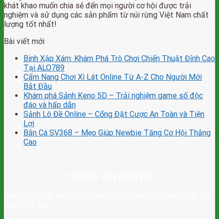
khát khao muốn chia sẻ đến mọi người cơ hội được trải
nghiệm và sử dụng các sản phẩm từ núi rừng Việt Nam chất
lượng tốt nhất!
Bài viết mới
Binh Xập Xám: Khám Phá Trò Chơi Chiến Thuật Đỉnh Cao
Tại ALO789
Cẩm Nang Chơi Xì Lát Online Từ A-Z Cho Người Mới
Bắt Đầu
Khám phá Sảnh Keno 5D – Trải nghiệm game số độc
đáo và hấp dẫn
Sảnh Lô Đề Online – Cổng Đặt Cược An Toàn và Tiện
Lợi
Bắn Cá SV368 – Mẹo Giúp Newbie Tăng Cơ Hội Thắng
Cao
THÔNG TIN LIÊN HỆ
Địa chỉ: số 26, ngõ 94 Hoàng Công Chất, Phú Diễn, Bắc Từ
Liêm, Hà Nội