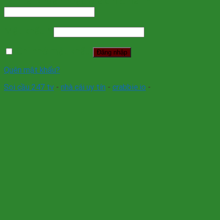
Tên tài khoản hoặc địa chỉ email
*
Mật khẩu
*
Ghi nhớ mật khẩu
Đăng nhập
Quên mật khẩu?
Soi cầu 247 tv
-
nhà cái uy tín
-
crabbie.io
-