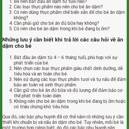
Bé nên bắt đầu ăn dặm từ tuổi nào?
Các loại thực phẩm nào nên cho bé ăn dặm?
Có nên dùng thực phẩm chế biến sẵn để cho bé ăn dặm
không?
Cần phải giữ cho bé ăn đủ bữa hay không?
Có nên cho bé ăn dặm trong khi bé đang bị ốm?
Những lưu ý cần biết khi trả lời các câu hỏi về ăn
dặm cho bé
Bắt đầu ăn dặm từ 4 – 6 tháng tuổi, phù hợp với sự
phát triển của bé.
Nên chọn các loại thực phẩm giàu chất dinh dưỡng, dễ
tiêu hóa và an toàn cho bé.
Nên sử dụng các loại thực phẩm tươi và tự nấu để đảm
bảo an toàn vệ sinh thực phẩm.
Cần giữ cho bé ăn đủ bữa và đủ lượng để đảm bảo cơ
thể phát triển toàn diện.
Không nên cho bé ăn dặm trong khi bé đang bị ốm hoặc
có triệu chứng khó tiêu hóa.
Qua đó, các bậc phụ huynh đã có thể nắm rõ những lưu ý cần
thiết khi chuẩn bị và nấu ăn dặm cho bé. Tuy nhiên, mỗi bé là
một trường hợp riêng biệt, do đó các bậc phụ huynh nên