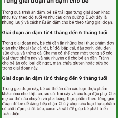
Từng giai đoạn ăn dặm cho bé
Trong quá trình ăn dặm, bé sẽ trải qua từng giai đoạn khác
nhau tùy theo độ tuổi và nhu cầu dinh dưỡng. Dưới đây là
những lưu ý và cách nấu ăn dặm cho bé theo từng giai đoạn.
Giai đoạn ăn dặm từ 4 tháng đến 6 tháng tuổi
Trong giai đoạn này, bé chỉ cần ăn những loại thực phẩm đơn
giản như khoai tây, cà rốt, bí đỏ, bắp cải, đậu xanh, đậu đen,
sữa chua, và trứng gà. Cha mẹ có thể chọn một trong số các
loại thực phẩm này và nấu nhuyễn để cho bé ăn dần. Tránh
cho bé ăn các loại đồ ngọt, mặn, chứa gluten hoặc sữa bò
trong giai đoạn này.
Giai đoạn ăn dặm từ 6 tháng đến 9 tháng tuổi
Trong giai đoạn này, bé có thể ăn dần các loại thực phẩm
khác nhau như thịt, cá, rau củ, trái cây và các loại đậu phụ. Cha
mẹ có thể nấu nhuyễn và pha loãng thực phẩm theo từng giai
đoạn để bé dễ dàng tiếp nhận. Chú ý chọn các loại thực phẩm
có chất đạm, chất béo, canxi và sắt để giúp bé phát triển
toàn diện.