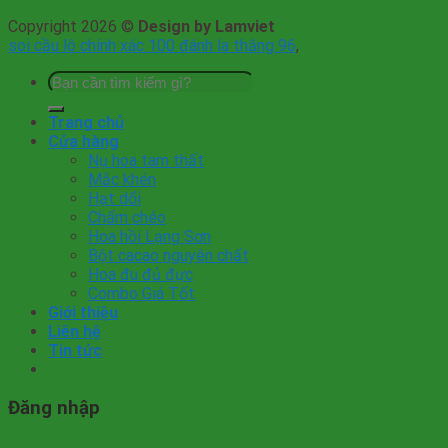
Copyright 2026 ©
Design by Lamviet
soi cầu lô chính xác 100 đánh la thắng 96
,
Tìm
kiếm:
Trang chủ
Cửa hàng
Nụ hoa tam thất
Mắc khén
Hạt dổi
Chẩm chéo
Hoa hồi Lạng Sơn
Bột cacao nguyên chất
Hoa đu đủ đực
Combo Giá Tốt
Giới thiệu
Liên hệ
Tin tức
Đăng nhập