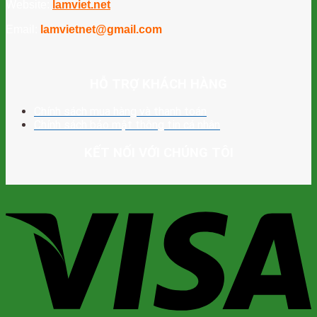
Website:
lamviet.net
Email:
lamvietnet@gmail.com
HỖ TRỢ KHÁCH HÀNG
Chính sách mua hàng và thanh toán
Chính sách bảo mật thông tin cá nhân
KẾT NỐI VỚI CHÚNG TÔI