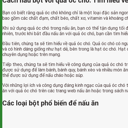
Cách nấu bột với quả óc chó: Tìm hiểu v
Bạn có biết rằng quả óc chó không chỉ là một loại đặc sản ngon
bao gồm các chất đạm, chất béo, chất xơ, vitamin và khoáng c
Khi sử dụng quả óc chó trong nấu ăn, bạn có thể tận dụng tối 
nhiên, trước khi bắt đầu nấu ăn với quả óc chó, bạn cần tìm hi
Đầu tiên, chúng ta sẽ tìm hiểu về quả óc chó. Quả óc chó có 
và có hình dáng giống như hạt dẻ, bên trong là hạt óc chó. Hạ
chuyên dụng hoặc trên mạng.
Tiếp theo, chúng ta sẽ tìm hiểu về công dụng của quả óc chó 
được sử dụng để làm bánh, bánh quy, bánh xèo và nhiều món ăn
thể được sử dụng để nấu cháo hoặc súp.
Với những lợi ích và công dụng đáng kinh ngạc của quả óc chó 
ăn với quả óc chó trên các trang web nấu ăn hoặc trong sách n
Các loại bột phổ biến để nấu ăn