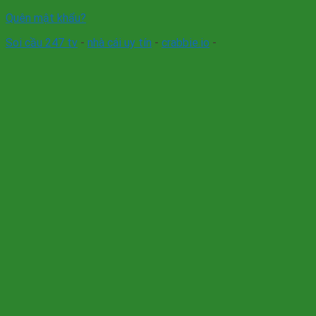
Quên mật khẩu?
Soi cầu 247 tv
-
nhà cái uy tín
-
crabbie.io
-