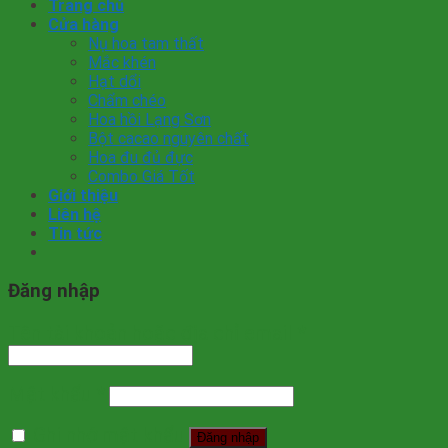
Trang chủ
Cửa hàng
Nụ hoa tam thất
Mắc khén
Hạt dổi
Chẩm chéo
Hoa hồi Lạng Sơn
Bột cacao nguyên chất
Hoa đu đủ đực
Combo Giá Tốt
Giới thiệu
Liên hệ
Tin tức
Đăng nhập
Tên tài khoản hoặc địa chỉ email
*
Mật khẩu
*
Ghi nhớ mật khẩu
Đăng nhập