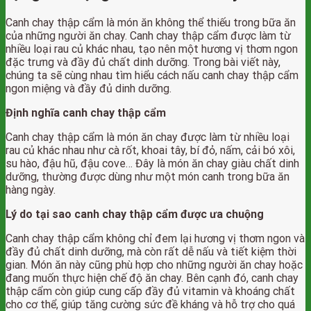
Canh chay thập cẩm là món ăn không thể thiếu trong bữa ăn
của những người ăn chay. Canh chay thập cẩm được làm từ
nhiều loại rau củ khác nhau, tạo nên một hương vị thơm ngon
đặc trưng và đầy đủ chất dinh dưỡng. Trong bài viết này,
chúng ta sẽ cùng nhau tìm hiểu cách nấu canh chay thập cẩm
ngon miệng và đầy đủ dinh dưỡng.
Định nghĩa canh chay thập cẩm
Canh chay thập cẩm là món ăn chay được làm từ nhiều loại
rau củ khác nhau như cà rốt, khoai tây, bí đỏ, nấm, cải bó xôi,
su hào, đậu hũ, đậu cove… Đây là món ăn chay giàu chất dinh
dưỡng, thường được dùng như một món canh trong bữa ăn
hàng ngày.
Lý do tại sao canh chay thập cẩm được ưa chuộng
Canh chay thập cẩm không chỉ đem lại hương vị thơm ngon và
đầy đủ chất dinh dưỡng, mà còn rất dễ nấu và tiết kiệm thời
gian. Món ăn này cũng phù hợp cho những người ăn chay hoặc
đang muốn thực hiện chế độ ăn chay. Bên cạnh đó, canh chay
thập cẩm còn giúp cung cấp đầy đủ vitamin và khoáng chất
cho cơ thể, giúp tăng cường sức đề kháng và hỗ trợ cho quá