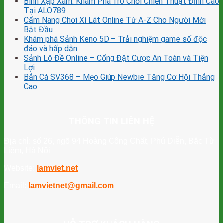
Binh Xập Xám: Khám Phá Trò Chơi Chiến Thuật Đỉnh Cao
Tại ALO789
Cẩm Nang Chơi Xì Lát Online Từ A-Z Cho Người Mới
Bắt Đầu
Khám phá Sảnh Keno 5D – Trải nghiệm game số độc
đáo và hấp dẫn
Sảnh Lô Đề Online – Cổng Đặt Cược An Toàn và Tiện
Lợi
Bắn Cá SV368 – Mẹo Giúp Newbie Tăng Cơ Hội Thắng
Cao
THÔNG TIN LIÊN HỆ
Địa chỉ: số 26, ngõ 94 Hoàng Công Chất, Phú Diễn, Bắc Từ
Liêm, Hà Nội
Website:
lamviet.net
Email:
lamvietnet@gmail.com