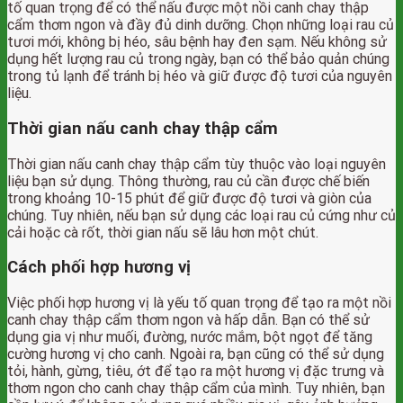
tố quan trọng để có thể nấu được một nồi canh chay thập
cẩm thơm ngon và đầy đủ dinh dưỡng. Chọn những loại rau củ
tươi mới, không bị héo, sâu bệnh hay đen sạm. Nếu không sử
dụng hết lượng rau củ trong ngày, bạn có thể bảo quản chúng
trong tủ lạnh để tránh bị héo và giữ được độ tươi của nguyên
liệu.
Thời gian nấu canh chay thập cẩm
Thời gian nấu canh chay thập cẩm tùy thuộc vào loại nguyên
liệu bạn sử dụng. Thông thường, rau củ cần được chế biến
trong khoảng 10-15 phút để giữ được độ tươi và giòn của
chúng. Tuy nhiên, nếu bạn sử dụng các loại rau củ cứng như củ
cải hoặc cà rốt, thời gian nấu sẽ lâu hơn một chút.
Cách phối hợp hương vị
Việc phối hợp hương vị là yếu tố quan trọng để tạo ra một nồi
canh chay thập cẩm thơm ngon và hấp dẫn. Bạn có thể sử
dụng gia vị như muối, đường, nước mắm, bột ngọt để tăng
cường hương vị cho canh. Ngoài ra, bạn cũng có thể sử dụng
tỏi, hành, gừng, tiêu, ớt để tạo ra một hương vị đặc trưng và
thơm ngon cho canh chay thập cẩm của mình. Tuy nhiên, bạn