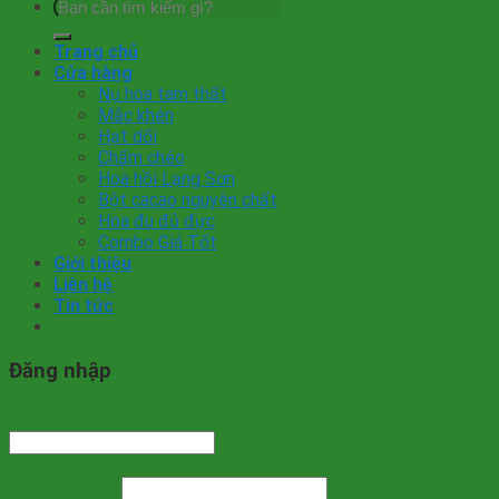
Tìm
kiếm:
Trang chủ
Cửa hàng
Nụ hoa tam thất
Mắc khén
Hạt dổi
Chẩm chéo
Hoa hồi Lạng Sơn
Bột cacao nguyên chất
Hoa đu đủ đực
Combo Giá Tốt
Giới thiệu
Liên hệ
Tin tức
Đăng nhập
Tên tài khoản hoặc địa chỉ email
*
Mật khẩu
*