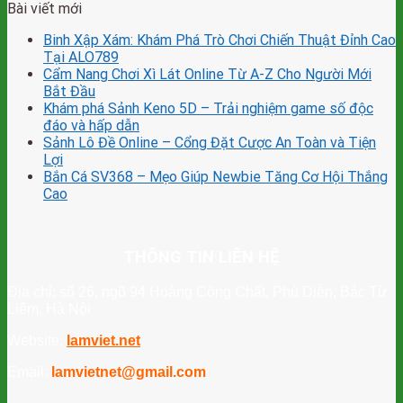
Bài viết mới
Binh Xập Xám: Khám Phá Trò Chơi Chiến Thuật Đỉnh Cao
Tại ALO789
Cẩm Nang Chơi Xì Lát Online Từ A-Z Cho Người Mới
Bắt Đầu
Khám phá Sảnh Keno 5D – Trải nghiệm game số độc
đáo và hấp dẫn
Sảnh Lô Đề Online – Cổng Đặt Cược An Toàn và Tiện
Lợi
Bắn Cá SV368 – Mẹo Giúp Newbie Tăng Cơ Hội Thắng
Cao
THÔNG TIN LIÊN HỆ
Địa chỉ: số 26, ngõ 94 Hoàng Công Chất, Phú Diễn, Bắc Từ
Liêm, Hà Nội
Website:
lamviet.net
Email:
lamvietnet@gmail.com