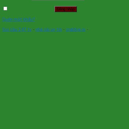
Ghi nhớ mật khẩu
Đăng nhập
Quên mật khẩu?
Soi cầu 247 tv
-
nhà cái uy tín
-
crabbie.io
-