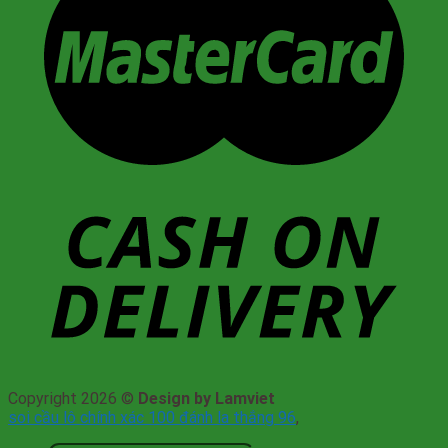
Copyright 2026 ©
Design by Lamviet
soi cầu lô chính xác 100 đánh la thắng 96
,