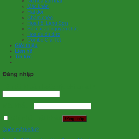
Nụ hoa tam thất
Mắc khén
Hạt dổi
Chẩm chéo
Hoa hồi Lạng Sơn
Bột cacao nguyên chất
Hoa đu đủ đực
Combo Giá Tốt
Giới thiệu
Liên hệ
Tin tức
Đăng nhập
Tên tài khoản hoặc địa chỉ email
*
Mật khẩu
*
Ghi nhớ mật khẩu
Đăng nhập
Quên mật khẩu?