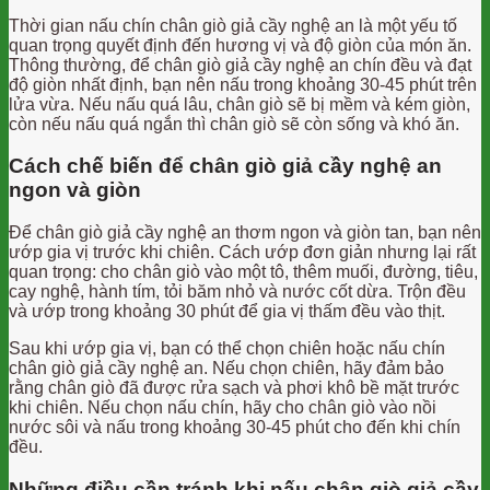
Thời gian nấu chín chân giò giả cầy nghệ an là một yếu tố
quan trọng quyết định đến hương vị và độ giòn của món ăn.
Thông thường, để chân giò giả cầy nghệ an chín đều và đạt
độ giòn nhất định, bạn nên nấu trong khoảng 30-45 phút trên
lửa vừa. Nếu nấu quá lâu, chân giò sẽ bị mềm và kém giòn,
còn nếu nấu quá ngắn thì chân giò sẽ còn sống và khó ăn.
Cách chế biến để chân giò giả cầy nghệ an
ngon và giòn
Để chân giò giả cầy nghệ an thơm ngon và giòn tan, bạn nên
ướp gia vị trước khi chiên. Cách ướp đơn giản nhưng lại rất
quan trọng: cho chân giò vào một tô, thêm muối, đường, tiêu,
cay nghệ, hành tím, tỏi băm nhỏ và nước cốt dừa. Trộn đều
và ướp trong khoảng 30 phút để gia vị thấm đều vào thịt.
Sau khi ướp gia vị, bạn có thể chọn chiên hoặc nấu chín
chân giò giả cầy nghệ an. Nếu chọn chiên, hãy đảm bảo
rằng chân giò đã được rửa sạch và phơi khô bề mặt trước
khi chiên. Nếu chọn nấu chín, hãy cho chân giò vào nồi
nước sôi và nấu trong khoảng 30-45 phút cho đến khi chín
đều.
Những điều cần tránh khi nấu chân giò giả cầy