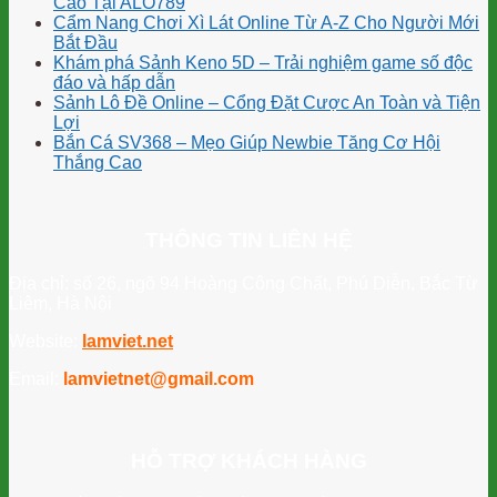
Cao Tại ALO789
Cẩm Nang Chơi Xì Lát Online Từ A-Z Cho Người Mới
Bắt Đầu
Khám phá Sảnh Keno 5D – Trải nghiệm game số độc
đáo và hấp dẫn
Sảnh Lô Đề Online – Cổng Đặt Cược An Toàn và Tiện
Lợi
Bắn Cá SV368 – Mẹo Giúp Newbie Tăng Cơ Hội
Thắng Cao
THÔNG TIN LIÊN HỆ
Địa chỉ: số 26, ngõ 94 Hoàng Công Chất, Phú Diễn, Bắc Từ
Liêm, Hà Nội
Website:
lamviet.net
Email:
lamvietnet@gmail.com
HỖ TRỢ KHÁCH HÀNG