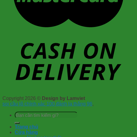
Copyright 2026 ©
Design by Lamviet
soi cầu lô chính xác 100 đánh la thắng 96
,
Tìm
kiếm:
Trang chủ
Cửa hàng