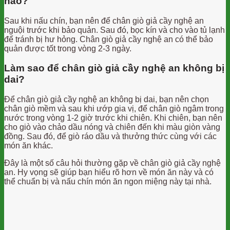
nào?
Sau khi nấu chín, bạn nên để chân giò giả cầy nghệ an
nguội trước khi bảo quản. Sau đó, bọc kín và cho vào tủ lạnh
để tránh bị hư hỏng. Chân giò giả cầy nghệ an có thể bảo
quản được tốt trong vòng 2-3 ngày.
Làm sao để chân giò giả cầy nghệ an không bị
dai?
Để chân giò giả cầy nghệ an không bị dai, bạn nên chọn
chân giò mềm và sau khi ướp gia vị, để chân giò ngâm trong
nước trong vòng 1-2 giờ trước khi chiên. Khi chiên, bạn nên
cho giò vào chảo dầu nóng và chiên đến khi màu giòn vàng
đồng. Sau đó, để giò ráo dầu và thưởng thức cùng với các
món ăn khác.
Đây là một số câu hỏi thường gặp về chân giò giả cầy nghệ
an. Hy vọng sẽ giúp bạn hiểu rõ hơn về món ăn này và có
thể chuẩn bị và nấu chín món ăn ngon miệng này tại nhà.