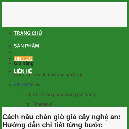
Skip
to
content
TRANG CHỦ
SẢN PHẨM
TIN TỨC
Giỏ hàng
LIÊN HỆ
Chưa có sản phẩm trong giỏ hàng.
rel="nofollow"
Giỏ hàng
Chưa có sản phẩm trong giỏ hàng.
rel="nofollow"
Cách nấu chân giò giả cầy nghệ an:
Hướng dẫn chi tiết từng bước