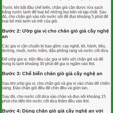
Trước khi bắt đầu chế biến, chân giò cần được rửa sạch
bằng nước lạnh để loại bỏ những bụi bẩn và tạp chất. Sau
đó, cho chân giò vào nồi nước sôi để đun khoảng 5 phút để
loại bỏ mùi tanh và mỡ của giò.
Bước 2: Ướp gia vị cho chân giò giả cầy nghệ
an
Các gia vị cần chuẩn bị bao gồm: cay nghệ, tỏi, hành, tiêu,
đường, muối, nước mắm, đậu phộng rang và nước cốt dừa.
Để ướp gia vị, trộn đều các gia vị trên với chân giò và để
trong tủ lạnh khoảng 30 phút để gia vị ngấm vào thịt.
Bước 3: Chế biến chân giò giả cầy nghệ an
Sau khi ướp gia vị, cho chân giò và gia vị vào chảo để chiên
vàng. Đảo chân giò đều để chín đều và giòn tan.
Sau đó, cho nước cốt dừa vào chảo và đun sôi khoảng 15
phút cho đến khi nước cốt dừa thấm đều vào thịt.
Bước 4: Dùng chân giò giả cầy nghệ an với