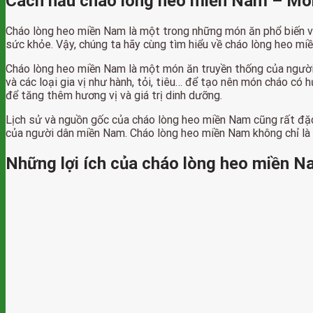
Cách nấu cháo lòng heo miền Nam – Mó
Cháo lòng heo miền Nam là một trong những món ăn phổ biến và
sức khỏe. Vậy, chúng ta hãy cùng tìm hiểu về cháo lòng heo miề
Cháo lòng heo miền Nam là một món ăn truyền thống của người 
và các loại gia vị như hành, tỏi, tiêu… để tạo nên món cháo có
để tăng thêm hương vị và giá trị dinh dưỡng.
Lịch sử và nguồn gốc của cháo lòng heo miền Nam cũng rất đặc
của người dân miền Nam. Cháo lòng heo miền Nam không chỉ là 
Những lợi ích của cháo lòng heo miền 