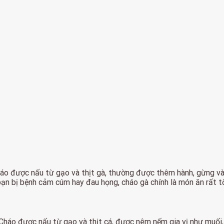
Cháo được nấu từ gạo và thịt gà, thường được thêm hành, gừng và
bạn bị bệnh cảm cúm hay đau họng, cháo gà chính là món ăn rất t
Cháo được nấu từ gạo và thịt cá, được nêm nếm gia vị như muối, 