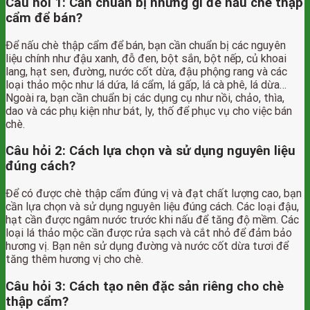
Câu hỏi 1: Cần chuẩn bị những gì để nấu chè thập
cẩm để bán?
Để nấu chè thập cẩm để bán, bạn cần chuẩn bị các nguyên
liệu chính như đậu xanh, đỗ đen, bột sắn, bột nếp, củ khoai
lang, hạt sen, đường, nước cốt dừa, đậu phộng rang và các
loại thảo mộc như lá dứa, lá cẩm, lá gấp, lá cà phê, lá dừa…
Ngoài ra, bạn cần chuẩn bị các dụng cụ như nồi, chảo, thìa,
dao và các phụ kiện như bát, ly, thố để phục vụ cho việc bán
chè.
Câu hỏi 2: Cách lựa chọn và sử dụng nguyên liệu
đúng cách?
Để có được chè thập cẩm đúng vị và đạt chất lượng cao, bạn
cần lựa chọn và sử dụng nguyên liệu đúng cách. Các loại đậu,
hạt cần được ngâm nước trước khi nấu để tăng độ mềm. Các
loại lá thảo mộc cần được rửa sạch và cắt nhỏ để đảm bảo
hương vị. Bạn nên sử dụng đường và nước cốt dừa tươi để
tăng thêm hương vị cho chè.
Câu hỏi 3: Cách tạo nên đặc sản riêng cho chè
thập cẩm?