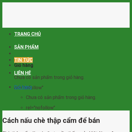
Skip
to
content
TRANG CHỦ
SẢN PHẨM
TIN TỨC
Giỏ hàng
LIÊN HỆ
Chưa có sản phẩm trong giỏ hàng.
Giỏ hàng
rel="nofollow"
Chưa có sản phẩm trong giỏ hàng.
rel="nofollow"
Cách nấu chè thập cẩm để bán