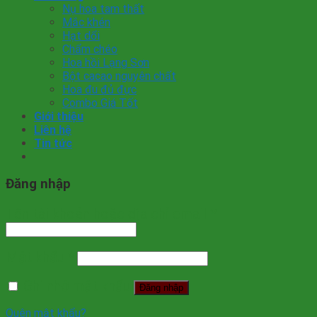
Nụ hoa tam thất
Mắc khén
Hạt dổi
Chẩm chéo
Hoa hồi Lạng Sơn
Bột cacao nguyên chất
Hoa đu đủ đực
Combo Giá Tốt
Giới thiệu
Liên hệ
Tin tức
Đăng nhập
Tên tài khoản hoặc địa chỉ email
*
Mật khẩu
*
Ghi nhớ mật khẩu
Đăng nhập
Quên mật khẩu?