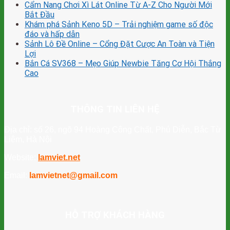
Cẩm Nang Chơi Xì Lát Online Từ A-Z Cho Người Mới
Bắt Đầu
Khám phá Sảnh Keno 5D – Trải nghiệm game số độc
đáo và hấp dẫn
Sảnh Lô Đề Online – Cổng Đặt Cược An Toàn và Tiện
Lợi
Bắn Cá SV368 – Mẹo Giúp Newbie Tăng Cơ Hội Thắng
Cao
THÔNG TIN LIÊN HỆ
Địa chỉ: số 26, ngõ 94 Hoàng Công Chất, Phú Diễn, Bắc Từ
Liêm, Hà Nội
Website:
lamviet.net
Email:
lamvietnet@gmail.com
HỖ TRỢ KHÁCH HÀNG