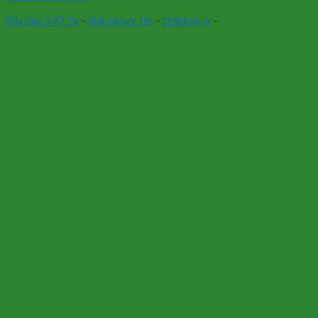
Soi cầu 247 tv
-
nhà cái uy tín
-
crabbie.io
-