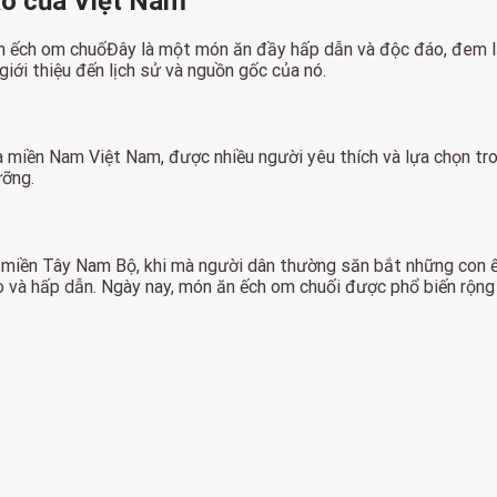
áo của Việt Nam
 ếch om chuốĐây là một món ăn đầy hấp dẫn và độc đáo, đem lại
giới thiệu đến lịch sử và nguồn gốc của nó.
iền Nam Việt Nam, được nhiều người yêu thích và lựa chọn trong 
ưỡng.
a ở miền Tây Nam Bộ, khi mà người dân thường săn bắt những con
đáo và hấp dẫn. Ngày nay, món ăn ếch om chuối được phổ biến rộng