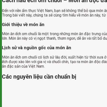
Cách nấu ếch om chuối – Món ăn độc đ
Đến với nền ẩm thực Việt Nam, bạn sẽ không thể bỏ qua món ăn
Trong bài viết này, chúng ta sẽ cùng tìm hiểu về món ăn này, từ 
Giới thiệu về món ăn
Món ăn ếch om chuối là một trong những món ăn đặc trưng của m
lớn. Món ăn này có vị ngọt thanh, thơm ngon, dễ ăn và rất bổ d
Lịch sử và nguồn gốc của món ăn
Món ăn ếch om chuối có lịch sử lâu đời, xuất hiện từ thời xư
ếch được xào lên với gia vị và chuối chín, tạo ra món ăn độc 
ăn đặc sản của Việt Nam.
Các nguyên liệu cần chuẩn bị