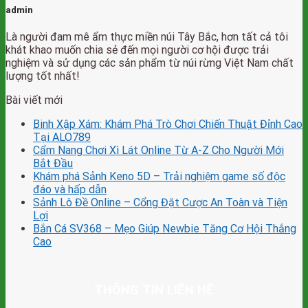
admin
Là người đam mê ẩm thực miền núi Tây Bắc, hơn tất cả tôi
khát khao muốn chia sẻ đến mọi người cơ hội được trải
nghiệm và sử dụng các sản phẩm từ núi rừng Việt Nam chất
lượng tốt nhất!
Bài viết mới
Binh Xập Xám: Khám Phá Trò Chơi Chiến Thuật Đỉnh Cao
Tại ALO789
Cẩm Nang Chơi Xì Lát Online Từ A-Z Cho Người Mới
Bắt Đầu
Khám phá Sảnh Keno 5D – Trải nghiệm game số độc
đáo và hấp dẫn
Sảnh Lô Đề Online – Cổng Đặt Cược An Toàn và Tiện
Lợi
Bắn Cá SV368 – Mẹo Giúp Newbie Tăng Cơ Hội Thắng
Cao
THÔNG TIN LIÊN HỆ