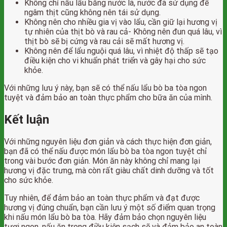
Không chỉ nấu lẩu bằng nước lã, nước đã sử dụng để
ngâm thịt cũng không nên tái sử dụng.
Không nên cho nhiều gia vị vào lẩu, cần giữ lại hương vị
tự nhiên của thịt bò và rau cả- Không nên đun quá lâu, vì
thịt bò sẽ bị cứng và rau cải sẽ mất hương vị.
Không nên để lẩu nguội quá lâu, vì nhiệt độ thấp sẽ tạo
điều kiện cho vi khuẩn phát triển và gây hại cho sức
khỏe.
Với những lưu ý này, bạn sẽ có thể nấu lẩu bò ba tòa ngon
tuyệt và đảm bảo an toàn thực phẩm cho bữa ăn của mình.
Kết luận
Với những nguyên liệu đơn giản và cách thực hiện đơn giản,
bạn đã có thể nấu được món lẩu bò ba tòa ngon tuyệt chỉ
trong vài bước đơn giản. Món ăn này không chỉ mang lại
hương vị đặc trưng, mà còn rất giàu chất dinh dưỡng và tốt
cho sức khỏe.
Tuy nhiên, để đảm bảo an toàn thực phẩm và đạt được
hương vị đúng chuẩn, bạn cần lưu ý một số điểm quan trọng
khi nấu món lẩu bò ba tòa. Hãy đảm bảo chọn nguyên liệu
tươi ngon, nấu ăn trong điều kiện sạch sẽ và đảm bảo an toàn