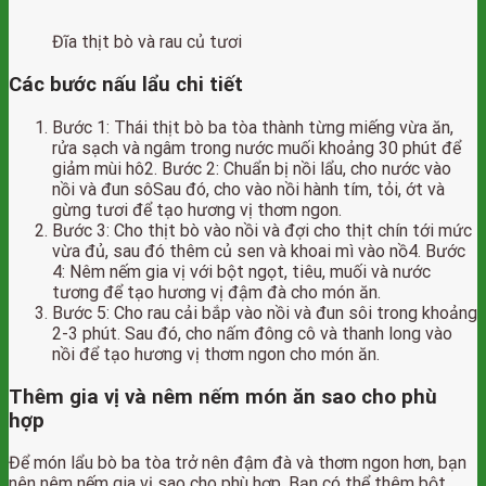
Đĩa thịt bò và rau củ tươi
Các bước nấu lẩu chi tiết
Bước 1: Thái thịt bò ba tòa thành từng miếng vừa ăn,
rửa sạch và ngâm trong nước muối khoảng 30 phút để
giảm mùi hô2. Bước 2: Chuẩn bị nồi lẩu, cho nước vào
nồi và đun sôSau đó, cho vào nồi hành tím, tỏi, ớt và
gừng tươi để tạo hương vị thơm ngon.
Bước 3: Cho thịt bò vào nồi và đợi cho thịt chín tới mức
vừa đủ, sau đó thêm củ sen và khoai mì vào nồ4. Bước
4: Nêm nếm gia vị với bột ngọt, tiêu, muối và nước
tương để tạo hương vị đậm đà cho món ăn.
Bước 5: Cho rau cải bắp vào nồi và đun sôi trong khoảng
2-3 phút. Sau đó, cho nấm đông cô và thanh long vào
nồi để tạo hương vị thơm ngon cho món ăn.
Thêm gia vị và nêm nếm món ăn sao cho phù
hợp
Để món lẩu bò ba tòa trở nên đậm đà và thơm ngon hơn, bạn
nên nêm nếm gia vị sao cho phù hợp. Bạn có thể thêm bột