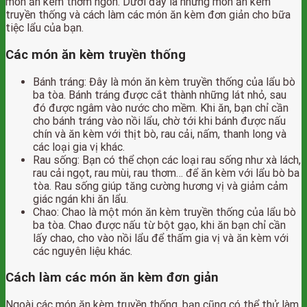
món ăn kèm thơm ngon. Dưới đây là những món ăn kèm
truyền thống và cách làm các món ăn kèm đơn giản cho bữa
tiệc lẩu của bạn.
Các món ăn kèm truyền thống
Bánh tráng: Đây là món ăn kèm truyền thống của lẩu bò
ba tòa. Bánh tráng được cắt thành những lát nhỏ, sau
đó được ngâm vào nước cho mềm. Khi ăn, bạn chỉ cần
cho bánh tráng vào nồi lẩu, chờ tới khi bánh được nấu
chín và ăn kèm với thịt bò, rau cải, nấm, thanh long và
các loại gia vị khác.
Rau sống: Bạn có thể chọn các loại rau sống như xà lách,
rau cải ngọt, rau mùi, rau thơm… để ăn kèm với lẩu bò ba
tòa. Rau sống giúp tăng cường hương vị và giảm cảm
giác ngán khi ăn lẩu.
Chao: Chao là một món ăn kèm truyền thống của lẩu bò
ba tòa. Chao được nấu từ bột gạo, khi ăn bạn chỉ cần
lấy chao, cho vào nồi lẩu để thấm gia vị và ăn kèm với
các nguyên liệu khác.
Cách làm các món ăn kèm đơn giản
Ngoài các món ăn kèm truyền thống, bạn cũng có thể thử làm