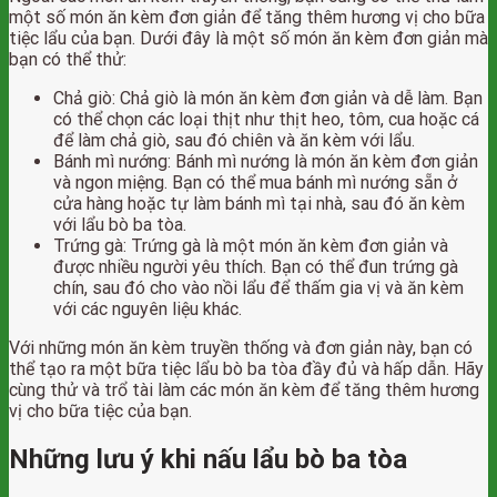
một số món ăn kèm đơn giản để tăng thêm hương vị cho bữa
tiệc lẩu của bạn. Dưới đây là một số món ăn kèm đơn giản mà
bạn có thể thử:
Chả giò: Chả giò là món ăn kèm đơn giản và dễ làm. Bạn
có thể chọn các loại thịt như thịt heo, tôm, cua hoặc cá
để làm chả giò, sau đó chiên và ăn kèm với lẩu.
Bánh mì nướng: Bánh mì nướng là món ăn kèm đơn giản
và ngon miệng. Bạn có thể mua bánh mì nướng sẵn ở
cửa hàng hoặc tự làm bánh mì tại nhà, sau đó ăn kèm
với lẩu bò ba tòa.
Trứng gà: Trứng gà là một món ăn kèm đơn giản và
được nhiều người yêu thích. Bạn có thể đun trứng gà
chín, sau đó cho vào nồi lẩu để thấm gia vị và ăn kèm
với các nguyên liệu khác.
Với những món ăn kèm truyền thống và đơn giản này, bạn có
thể tạo ra một bữa tiệc lẩu bò ba tòa đầy đủ và hấp dẫn. Hãy
cùng thử và trổ tài làm các món ăn kèm để tăng thêm hương
vị cho bữa tiệc của bạn.
Những lưu ý khi nấu lẩu bò ba tòa