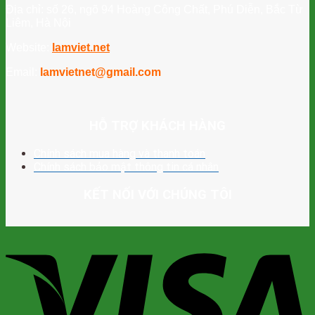
Địa chỉ: số 26, ngõ 94 Hoàng Công Chất, Phú Diễn, Bắc Từ
Liêm, Hà Nội
Website:
lamviet.net
Email:
lamvietnet@gmail.com
HỖ TRỢ KHÁCH HÀNG
Chính sách mua hàng và thanh toán
Chính sách bảo mật thông tin cá nhân
KẾT NỐI VỚI CHÚNG TÔI