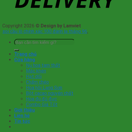
Copyright 2026 ©
Design by Lamviet
soi cầu lô chính xác 100 đánh la thắng 96
,
Tìm
kiếm:
Trang chủ
Cửa hàng
Nụ hoa tam thất
Mắc khén
Hạt dổi
Chẩm chéo
Hoa hồi Lạng Sơn
Bột cacao nguyên chất
Hoa đu đủ đực
Combo Giá Tốt
Giới thiệu
Liên hệ
Tin tức