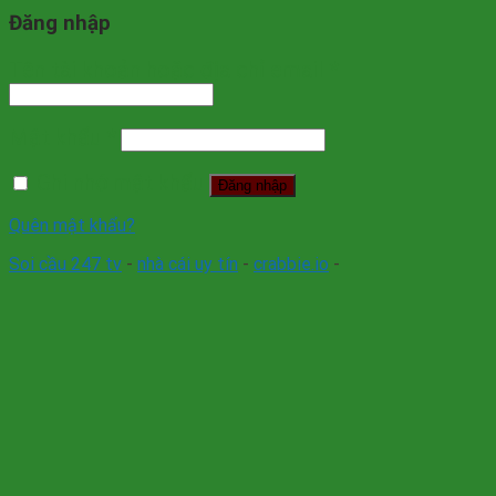
Đăng nhập
Tên tài khoản hoặc địa chỉ email
*
Mật khẩu
*
Ghi nhớ mật khẩu
Đăng nhập
Quên mật khẩu?
Soi cầu 247 tv
-
nhà cái uy tín
-
crabbie.io
-