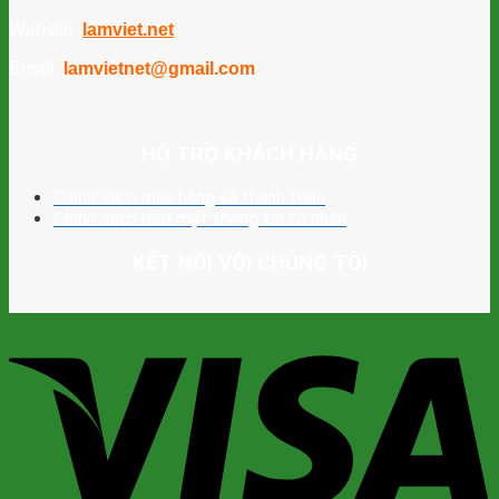
Website:
lamviet.net
Email:
lamvietnet@gmail.com
HỖ TRỢ KHÁCH HÀNG
Chính sách mua hàng và thanh toán
Chính sách bảo mật thông tin cá nhân
KẾT NỐI VỚI CHÚNG TÔI