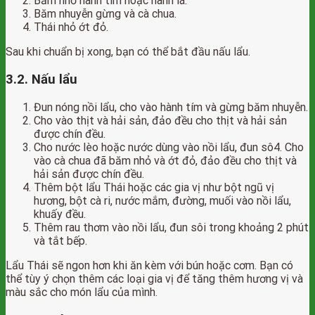
Băm nhỏ hành tím hoặc hành lá.
Băm nhuyễn gừng và cà chua.
Thái nhỏ ớt đỏ.
Sau khi chuẩn bị xong, bạn có thể bắt đầu nấu lẩu.
3.2. Nấu lẩu
Đun nóng nồi lẩu, cho vào hành tím và gừng băm nhuyễn.
Cho vào thịt và hải sản, đảo đều cho thịt và hải sản
được chín đều.
Cho nước lèo hoặc nước dùng vào nồi lẩu, đun sô4. Cho
vào cà chua đã băm nhỏ và ớt đỏ, đảo đều cho thịt và
hải sản được chín đều.
Thêm bột lẩu Thái hoặc các gia vị như bột ngũ vị
hương, bột cà ri, nước mắm, đường, muối vào nồi lẩu,
khuấy đều.
Thêm rau thơm vào nồi lẩu, đun sôi trong khoảng 2 phút
và tắt bếp.
Lẩu Thái sẽ ngon hơn khi ăn kèm với bún hoặc cơm. Bạn có
thể tùy ý chọn thêm các loại gia vị để tăng thêm hương vị và
màu sắc cho món lẩu của mình.