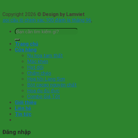
Copyright 2026 ©
Design by Lamviet
soi cầu lô chính xác 100 đánh la thắng 96
,
Tìm
kiếm:
Trang chủ
Cửa hàng
Nụ hoa tam thất
Mắc khén
Hạt dổi
Chẩm chéo
Hoa hồi Lạng Sơn
Bột cacao nguyên chất
Hoa đu đủ đực
Combo Giá Tốt
Giới thiệu
Liên hệ
Tin tức
Đăng nhập