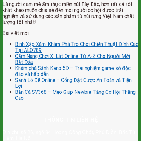
Là người đam mê ẩm thực miền núi Tây Bắc, hơn tất cả tôi
khát khao muốn chia sẻ đến mọi người cơ hội được trải
nghiệm và sử dụng các sản phẩm từ núi rừng Việt Nam chất
lượng tốt nhất!
Bài viết mới
Binh Xập Xám: Khám Phá Trò Chơi Chiến Thuật Đỉnh Cao
Tại ALO789
Cẩm Nang Chơi Xì Lát Online Từ A-Z Cho Người Mới
Bắt Đầu
Khám phá Sảnh Keno 5D – Trải nghiệm game số độc
đáo và hấp dẫn
Sảnh Lô Đề Online – Cổng Đặt Cược An Toàn và Tiện
Lợi
Bắn Cá SV368 – Mẹo Giúp Newbie Tăng Cơ Hội Thắng
Cao
THÔNG TIN LIÊN HỆ
Địa chỉ: số 26, ngõ 94 Hoàng Công Chất, Phú Diễn, Bắc Từ
Liêm, Hà Nội