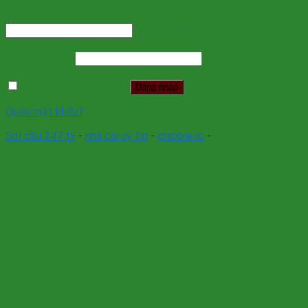
Tên tài khoản hoặc địa chỉ email
*
Mật khẩu
*
Ghi nhớ mật khẩu
Đăng nhập
Quên mật khẩu?
Soi cầu 247 tv
-
nhà cái uy tín
-
crabbie.io
-