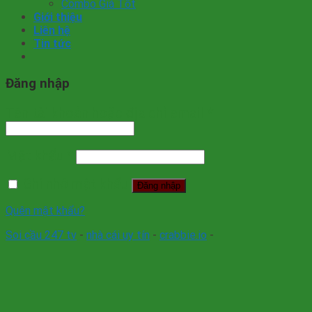
Combo Giá Tốt
Giới thiệu
Liên hệ
Tin tức
Đăng nhập
Tên tài khoản hoặc địa chỉ email
*
Mật khẩu
*
Ghi nhớ mật khẩu
Đăng nhập
Quên mật khẩu?
Soi cầu 247 tv
-
nhà cái uy tín
-
crabbie.io
-