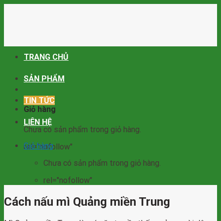
Skip
to
content
TRANG CHỦ
SẢN PHẨM
TIN TỨC
Giỏ hàng
LIÊN HỆ
Chưa có sản phẩm trong giỏ hàng.
Giỏ hàng
rel="nofollow"
Chưa có sản phẩm trong giỏ hàng.
rel="nofollow"
Cách nấu mì Quảng miền Trung