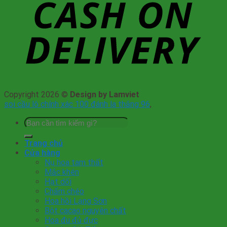
Copyright 2026 ©
Design by Lamviet
soi cầu lô chính xác 100 đánh la thắng 96
,
Tìm
kiếm:
Trang chủ
Cửa hàng
Nụ hoa tam thất
Mắc khén
Hạt dổi
Chẩm chéo
Hoa hồi Lạng Sơn
Bột cacao nguyên chất
Hoa đu đủ đực