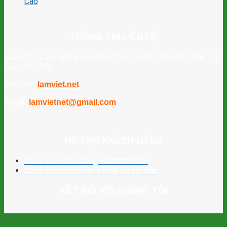
Cao
THÔNG TIN LIÊN HỆ
Địa chỉ: số 26, ngõ 94 Hoàng Công Chất, Phú Diễn, Bắc Từ
Liêm, Hà Nội
Website:
lamviet.net
Email:
lamvietnet@gmail.com
HỖ TRỢ KHÁCH HÀNG
Chính sách mua hàng và thanh toán
Chính sách bảo mật thông tin cá nhân
KẾT NỐI VỚI CHÚNG TÔI