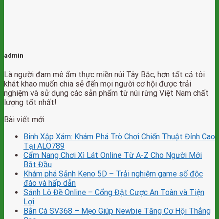
admin
Là người đam mê ẩm thực miền núi Tây Bắc, hơn tất cả tôi
khát khao muốn chia sẻ đến mọi người cơ hội được trải
nghiệm và sử dụng các sản phẩm từ núi rừng Việt Nam chất
lượng tốt nhất!
Bài viết mới
Binh Xập Xám: Khám Phá Trò Chơi Chiến Thuật Đỉnh Cao
Tại ALO789
Cẩm Nang Chơi Xì Lát Online Từ A-Z Cho Người Mới
Bắt Đầu
Khám phá Sảnh Keno 5D – Trải nghiệm game số độc
đáo và hấp dẫn
Sảnh Lô Đề Online – Cổng Đặt Cược An Toàn và Tiện
Lợi
Bắn Cá SV368 – Mẹo Giúp Newbie Tăng Cơ Hội Thắng