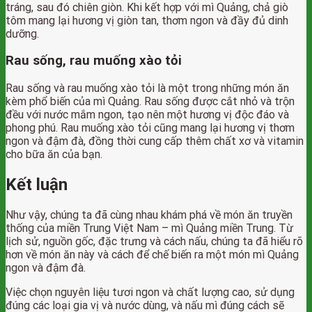
tráng, sau đó chiên giòn. Khi kết hợp với mì Quảng, chả giò
tôm mang lại hương vị giòn tan, thơm ngon và đầy đủ dinh
dưỡng.
Rau sống, rau muống xào tỏi
Rau sống và rau muống xào tỏi là một trong những món ăn
kèm phổ biến của mì Quảng. Rau sống được cắt nhỏ và trộn
đều với nước mắm ngon, tạo nên một hương vị độc đáo và
phong phú. Rau muống xào tỏi cũng mang lại hương vị thơm
ngon và đậm đà, đồng thời cung cấp thêm chất xơ và vitamin
cho bữa ăn của bạn.
Kết luận
Như vậy, chúng ta đã cùng nhau khám phá về món ăn truyền
thống của miền Trung Việt Nam – mì Quảng miền Trung. Từ
lịch sử, nguồn gốc, đặc trưng và cách nấu, chúng ta đã hiểu rõ
hơn về món ăn này và cách để chế biến ra một món mì Quảng
ngon và đậm đà.
Việc chọn nguyên liệu tươi ngon và chất lượng cao, sử dụng
đúng các loại gia vị và nước dùng, và nấu mì đúng cách sẽ