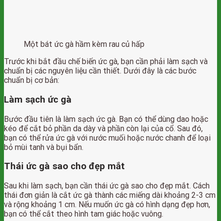
Một bát ức gà hầm kèm rau củ hấp
Trước khi bắt đầu chế biến ức gà, bạn cần phải làm sạch và
chuẩn bị các nguyên liệu cần thiết. Dưới đây là các bước
chuẩn bị cơ bản:
Làm sạch ức gà
Bước đầu tiên là làm sạch ức gà. Bạn có thể dùng dao hoặc
kéo để cắt bỏ phần da dày và phần còn lại của cổ. Sau đó,
bạn có thể rửa ức gà với nước muối hoặc nước chanh để loại
bỏ mùi tanh và bụi bẩn.
Thái ức gà sao cho đẹp mắt
Sau khi làm sạch, bạn cần thái ức gà sao cho đẹp mắt. Cách
thái đơn giản là cắt ức gà thành các miếng dài khoảng 2-3 cm
và rộng khoảng 1 cm. Nếu muốn ức gà có hình dạng đẹp hơn,
bạn có thể cắt theo hình tam giác hoặc vuông.