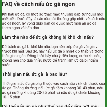
FAQ về cách nấu ức gà ngon
Khi nấu ức gà, có một số thắc mắc thường gặp từ người mới
chế biến. Dưới đây là các câu hỏi thường gặp nhất về cách nấu
ức gà ngon, hy vọng giúp bạn có được một món ăn ức gà
thơm ngon và hấp dẫn.
Làm thế nào để ức gà không bị khô khi nấu?
Để tránh ức gà bị khô khi nấu, bạn nên ướp ức gà với gia vị
trước khi nấu. Sau đó, hãy nấu ức gà ở nhiệt độ thấp và trong
thời gian ngắn. Đồng thời, hãy chú ý đến lượng nước khi nấu,
không nên cho quá nhiều nước để tránh làm ức gà bị ngấm
nước.
Thời gian nấu ức gà là bao lâu?
Thời gian nấu ức gà phụ thuộc vào cách nấu và kích thước của
ức gà. Thông thường, nấu ức gà hầm khoảng 30-40 phút, nấu
ức gà nướng khoảng 20-25 phút và nấu ức gà chiên khoảng
10-15 phút.
Có thể nấu ức gà như thế nào để giảm bớt mùi