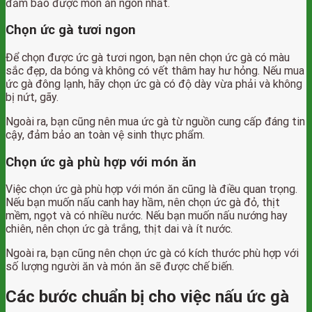
đảm bảo được món ăn ngon nhất.
Chọn ức gà tươi ngon
Để chọn được ức gà tươi ngon, bạn nên chọn ức gà có màu
sắc đẹp, da bóng và không có vết thâm hay hư hỏng. Nếu mua
ức gà đông lạnh, hãy chọn ức gà có độ dày vừa phải và không
bị nứt, gãy.
Ngoài ra, bạn cũng nên mua ức gà từ nguồn cung cấp đáng tin
cậy, đảm bảo an toàn vệ sinh thực phẩm.
Chọn ức gà phù hợp với món ăn
Việc chọn ức gà phù hợp với món ăn cũng là điều quan trọng.
Nếu bạn muốn nấu canh hay hầm, nên chọn ức gà đỏ, thịt
mềm, ngọt và có nhiều nước. Nếu bạn muốn nấu nướng hay
chiên, nên chọn ức gà trắng, thịt dai và ít nước.
Ngoài ra, bạn cũng nên chọn ức gà có kích thước phù hợp với
số lượng người ăn và món ăn sẽ được chế biến.
Các bước chuẩn bị cho việc nấu ức gà