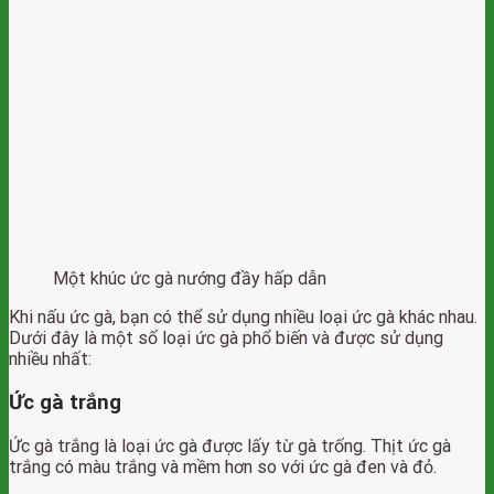
Một khúc ức gà nướng đầy hấp dẫn
Khi nấu ức gà, bạn có thể sử dụng nhiều loại ức gà khác nhau.
Dưới đây là một số loại ức gà phổ biến và được sử dụng
nhiều nhất:
Ức gà trắng
Ức gà trắng là loại ức gà được lấy từ gà trống. Thịt ức gà
trắng có màu trắng và mềm hơn so với ức gà đen và đỏ.