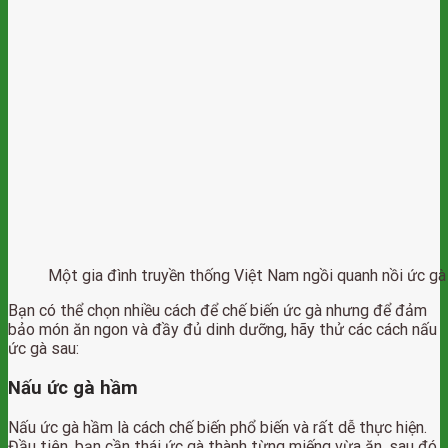
Một gia đình truyền thống Việt Nam ngồi quanh nồi ức gà
Bạn có thể chọn nhiều cách để chế biến ức gà nhưng để đảm
bảo món ăn ngon và đầy đủ dinh dưỡng, hãy thử các cách nấu
ức gà sau:
Nấu ức gà hầm
Nấu ức gà hầm là cách chế biến phổ biến và rất dễ thực hiện.
Đầu tiên, bạn cần thái ức gà thành từng miếng vừa ăn, sau đó