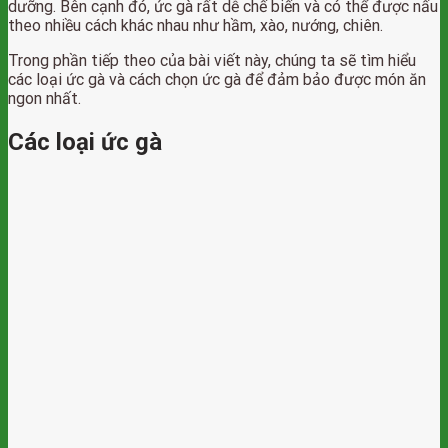
dưỡng. Bên cạnh đó, ức gà rất dễ chế biến và có thể được nấu
theo nhiều cách khác nhau như hầm, xào, nướng, chiên.
Trong phần tiếp theo của bài viết này, chúng ta sẽ tìm hiểu
các loại ức gà và cách chọn ức gà để đảm bảo được món ăn
ngon nhất.
Các loại ức gà