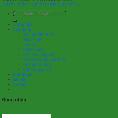
soi cầu lô chính xác 100 đánh la thắng 96
,
Tìm
kiếm:
Trang chủ
Cửa hàng
Nụ hoa tam thất
Mắc khén
Hạt dổi
Chẩm chéo
Hoa hồi Lạng Sơn
Bột cacao nguyên chất
Hoa đu đủ đực
Combo Giá Tốt
Giới thiệu
Liên hệ
Tin tức
Đăng nhập
Tên tài khoản hoặc địa chỉ email
*