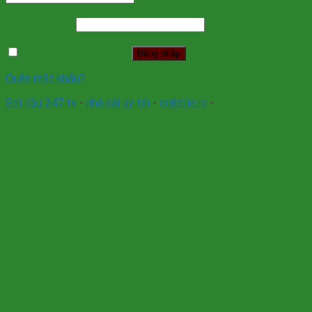
Mật khẩu
*
Ghi nhớ mật khẩu
Đăng nhập
Quên mật khẩu?
Soi cầu 247 tv
-
nhà cái uy tín
-
crabbie.io
-