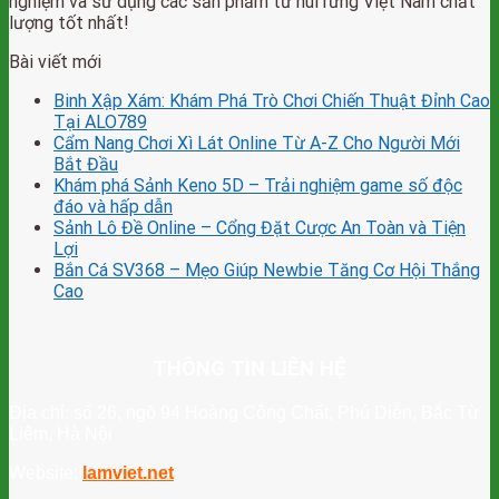
nghiệm và sử dụng các sản phẩm từ núi rừng Việt Nam chất
lượng tốt nhất!
Bài viết mới
Binh Xập Xám: Khám Phá Trò Chơi Chiến Thuật Đỉnh Cao
Tại ALO789
Cẩm Nang Chơi Xì Lát Online Từ A-Z Cho Người Mới
Bắt Đầu
Khám phá Sảnh Keno 5D – Trải nghiệm game số độc
đáo và hấp dẫn
Sảnh Lô Đề Online – Cổng Đặt Cược An Toàn và Tiện
Lợi
Bắn Cá SV368 – Mẹo Giúp Newbie Tăng Cơ Hội Thắng
Cao
THÔNG TIN LIÊN HỆ
Địa chỉ: số 26, ngõ 94 Hoàng Công Chất, Phú Diễn, Bắc Từ
Liêm, Hà Nội
Website:
lamviet.net