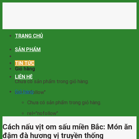
Skip
to
content
TRANG CHỦ
SẢN PHẨM
TIN TỨC
Giỏ hàng
LIÊN HỆ
Chưa có sản phẩm trong giỏ hàng.
Giỏ hàng
rel="nofollow"
Chưa có sản phẩm trong giỏ hàng.
rel="nofollow"
Cách nấu vịt om sấu miền Bắc: Món ăn
đậm đà hương vị truyền thống