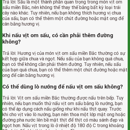
Trả lời: Sấu là một thành phần quan trọng trong món vịt om
sấu miền Bắc, nên không thể thay thế bằng bất kỳ loại trái
cây nào khác. Tuy nhiên, nếu bạn không thích hương vị chua
của sấu, bạn có thể thêm một chút đường hoặc mật ong để
cân bằng hương vị.
Khi nấu vịt om sấu, có cần phải thêm đường
không?
Trả lời: Hương vị của món vịt om sấu miền Bắc thường có sự
kết hợp giữa chua và ngọt. Nếu sấu của bạn không quá chua,
bạn có thể không cần phải thêm đường. Tuy nhiên, nếu sấu
của bạn quá chua, bạn có thể thêm một chút đường hoặc mật
ong để cân bằng hương vị.
Có thể dùng lò nướng để nấu vịt om sấu không?
Trả lời: Vịt om sấu miền Bắc thường được nấu trên bếp. Tuy
nhiên, nếu bạn muốn thử nấu vịt om sấu bằng lò nướng, bạn
có thể áp dụng cách nấu giống như khi nấu thịt quay. Trước
khi cho vịt vào lò nướng, bạn nên thoa một lớp mật ong hoặc
đường pha nước lên bề mặt thịt để thịt có màu sánh đẹp và
ngọt hơn. Nấu vịt trong lò ở nhiệt độ 180 độ C trong khoảng