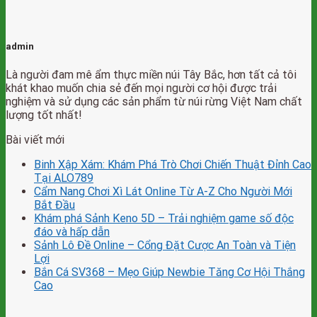
admin
Là người đam mê ẩm thực miền núi Tây Bắc, hơn tất cả tôi
khát khao muốn chia sẻ đến mọi người cơ hội được trải
nghiệm và sử dụng các sản phẩm từ núi rừng Việt Nam chất
lượng tốt nhất!
Bài viết mới
Binh Xập Xám: Khám Phá Trò Chơi Chiến Thuật Đỉnh Cao
Tại ALO789
Cẩm Nang Chơi Xì Lát Online Từ A-Z Cho Người Mới
Bắt Đầu
Khám phá Sảnh Keno 5D – Trải nghiệm game số độc
đáo và hấp dẫn
Sảnh Lô Đề Online – Cổng Đặt Cược An Toàn và Tiện
Lợi
Bắn Cá SV368 – Mẹo Giúp Newbie Tăng Cơ Hội Thắng
Cao