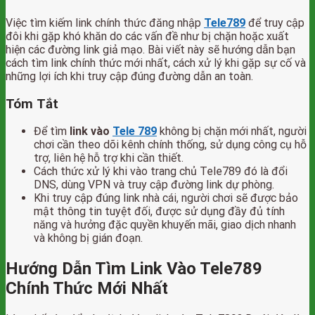
Việc tìm kiếm link chính thức đăng nhập
Tele789
để truy cập
đôi khi gặp khó khăn do các vấn đề như bị chặn hoặc xuất
hiện các đường link giả mạo. Bài viết này sẽ hướng dẫn bạn
cách tìm link chính thức mới nhất, cách xử lý khi gặp sự cố và
những lợi ích khi truy cập đúng đường dẫn an toàn.
Tóm Tắt
Để tìm
link vào
Tele 789
không bị chặn mới nhất, người
chơi cần theo dõi kênh chính thống, sử dụng công cụ hỗ
trợ, liên hệ hỗ trợ khi cần thiết.
Cách thức xử lý khi vào trang chủ Tele789 đó là đổi
DNS, dùng VPN và truy cập đường link dự phòng.
Khi truy cập đúng link nhà cái, người chơi sẽ được bảo
mật thông tin tuyệt đối, được sử dụng đầy đủ tính
năng và hưởng đặc quyền khuyến mãi, giao dịch nhanh
và không bị gián đoạn.
Hướng Dẫn Tìm Link Vào Tele789
Chính Thức Mới Nhất