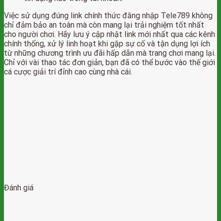
Việc sử dụng đúng link chính thức đăng nhập Tele789 không
chỉ đảm bảo an toàn mà còn mang lại trải nghiệm tốt nhất
cho người chơi. Hãy lưu ý cập nhật link mới nhất qua các kênh
chính thống, xử lý linh hoạt khi gặp sự cố và tận dụng lợi ích
từ những chương trình ưu đãi hấp dẫn mà trang chơi mang lại.
Chỉ với vài thao tác đơn giản, bạn đã có thể bước vào thế giới
cá cược giải trí đỉnh cao cùng nhà cái.
Đánh giá