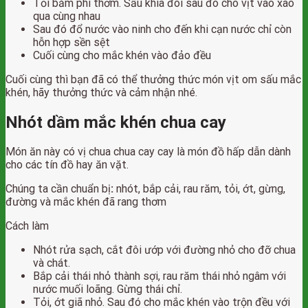
Tỏi băm phi thơm. Sấu khía đôi sau đó cho vịt vào xào
qua cùng nhau
Sau đó đổ nước vào ninh cho đến khi cạn nước chỉ còn
hỗn hợp sền sệt
Cuối cùng cho mắc khén vào đảo đều
Cuối cùng thì bạn đã có thể thưởng thức món vịt om sấu mắc
khén, hãy thưởng thức và cảm nhận nhé.
Nhót dầm mắc khén chua cay
Món ăn này có vị chua chua cay cay là món đồ hấp dẫn dành
cho các tín đồ hay ăn vặt.
Chúng ta cần chuẩn bị
:
nhót, bắp cải, rau răm, tỏi, ớt, gừng,
đường và mắc khén đã rang thơm
Cách làm
Nhót rửa sạch, cắt đôi ướp với đường nhỏ cho đỡ chua
và chát.
Bắp cải thái nhỏ thành sợi, rau răm thái nhỏ ngâm với
nước muối loãng. Gừng thái chỉ.
Tỏi, ớt giã nhỏ. Sau đó cho mắc khén vào trộn đều với