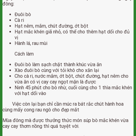
đông:
Đuôi bò
Cà ri
Hạt nêm, mắm, chút đường, ớt bột
Hạt mắc khén giã nhỏ, có thể cho thêm hạt dổi cho đủ
vị
Hành lá, rau mùi
Cách làm
Đuôi bò làm sạch chặt thành khúc vừa ăn
Xào đuôi bò cùng với tỏi khô cho xăn lại
Cho cà ri, nước mắm, ớt bột, chút đường, hạt nêm cho
vừa ăn có vị cay cay ngọt mặn là được
Ninh 45 phút cho bò nhừ, cuối cùng cho 1 thìa mắc khén
với hạt dổi vào
Việc còn lại bạn chỉ cần múc ra bát rắc chút hành hoa
cùng mấy cong rau ngò cho đẹp mắt
Mùa đông mà được thưởng thức món súp bò mắc khén vừa
cay cay thơm nồng thì quá tuyệt vời.