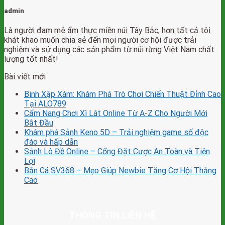
admin
Là người đam mê ẩm thực miền núi Tây Bắc, hơn tất cả tôi
khát khao muốn chia sẻ đến mọi người cơ hội được trải
nghiệm và sử dụng các sản phẩm từ núi rừng Việt Nam chất
lượng tốt nhất!
Bài viết mới
Binh Xập Xám: Khám Phá Trò Chơi Chiến Thuật Đỉnh Cao
Tại ALO789
Cẩm Nang Chơi Xì Lát Online Từ A-Z Cho Người Mới
Bắt Đầu
Khám phá Sảnh Keno 5D – Trải nghiệm game số độc
đáo và hấp dẫn
Sảnh Lô Đề Online – Cổng Đặt Cược An Toàn và Tiện
Lợi
Bắn Cá SV368 – Mẹo Giúp Newbie Tăng Cơ Hội Thắng
Cao
THÔNG TIN LIÊN HỆ