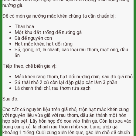
nướng gà.
Để có món gà nướng mắc khén chúng ta cần chuẩn bị
:
Than hoa
Một khu đất trống để nướng gà
Gà để nguyên con
Hạt mắc khén, hạt dổi rừng
Sả, gừng, ớt, lá chanh, các loại rau thơm, mật ong, dầu
ăn
Tiếp theo, chế biến gia vị
:
Mắc khén rang thơm, hạt dổi nướng chín, sau đó giã nhỏ
Sả thái nhỏ 2 củ còn lại đập giập cắt làm 3 phần
Lá chanh thái chỉ, rau thơm rửa sạch
Sau đó:
Cho tất cả nguyên liệu trên giã nhỏ, trộn hạt mắc khén cùng
với nguyên liệu vừa giã với rau thơm, dầu ăn thành một hỗn
hợp sền sệt. Lấy hỗn hợp đó xoa vào thân gà. Còn lại xoa vào
bụng cùng xả, lá chanh rau thơm nhồi vào bụng, ướp gà
khoảng 1 tiếng. Cuối cùng xiên lên que, gác lên chỗ đã chuẩn