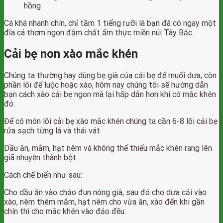
hồng
Cá khá nhanh chín, chỉ tầm 1 tiếng rưỡi là bạn đã có ngay một
đĩa cá thơm ngon đậm chất ẩm thực miền núi Tây Bắc.
Cải bẹ non xào mắc khén
Chúng ta thường hay dùng bẹ già của cải bẹ để muối dưa, còn
phần lõi để luộc hoặc xào, hôm nay chúng tôi sẽ hướng dẫn
bạn cách xào cải bẹ ngon mà lại hấp dẫn hơn khi có mắc khén
đó.
Để có món lõi cải bẹ xào mắc khén chúng ta cần 6-8 lõi cải bẹ
rửa sạch từng lá và thái vát
Dầu ăn, mắm, hạt nêm và không thể thiếu mắc khén rang lên
giã nhuyễn thành bột
Cách chế biến như sau:
Cho dầu ăn vào chảo đun nóng già, sau đó cho dưa cải vào
xào, nêm thêm mắm, hạt nêm cho vừa ăn, xào đến khi gần
chín thì cho mắc khén vào đảo đều.