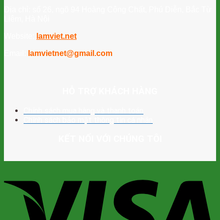
Địa chỉ: số 26, ngõ 94 Hoàng Công Chất, Phú Diễn, Bắc Từ
Liêm, Hà Nội
Website:
lamviet.net
Email:
lamvietnet@gmail.com
HỖ TRỢ KHÁCH HÀNG
Chính sách mua hàng và thanh toán
Chính sách bảo mật thông tin cá nhân
KẾT NỐI VỚI CHÚNG TÔI