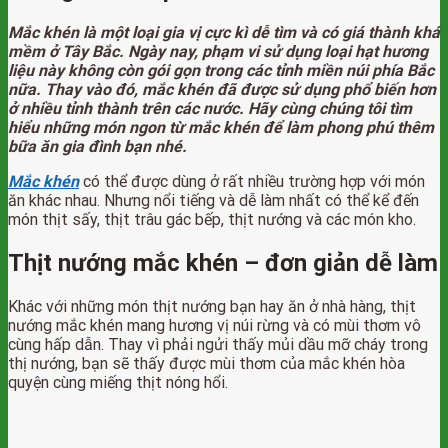
Mắc khén là một loại gia vị cực kì dễ tìm và có giá thành khá
mềm ở Tây Bắc. Ngày nay, phạm vi sử dụng loại hạt hương
liệu này không còn gói gọn trong các tỉnh miền núi phía Bắc
nữa. Thay vào đó, mắc khén đã được sử dụng phổ biến hơn
ở nhiều tỉnh thành trên các nước. Hãy cùng chúng tôi tìm
hiểu những món ngon từ mắc khén để làm phong phú thêm
bữa ăn gia đình bạn nhé.
Mắc khén
có thể được dùng ở rất nhiều trường hợp với món
ăn khác nhau. Nhưng nổi tiếng và dễ làm nhất có thể kể đến
món thịt sấy, thịt trâu gác bếp, thịt nướng và các món kho.
Thịt nướng mắc khén
– đơn giản dễ làm
Khác với những món thịt nướng bạn hay ăn ở nhà hàng, thịt
nướng mắc khén mang hương vị núi rừng và có mùi thơm vô
cùng hấp dẫn. Thay vì phải ngửi thấy mủi dầu mỡ cháy trong
thị nướng, bạn sẽ thấy được mùi thơm của mắc khén hòa
quyện cùng miếng thịt nóng hổi.