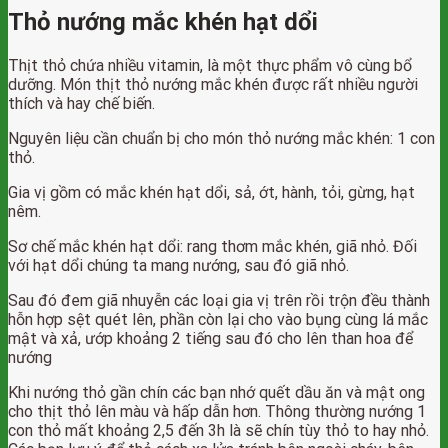
Thỏ nướng mắc khén hạt dổi
Thịt thỏ chứa nhiều vitamin, là một thực phẩm vô cùng bổ
dưỡng. Món thịt thỏ nướng mắc khén được rất nhiều người
thích và hay chế biến.
Nguyên liệu cần chuẩn bị cho món thỏ nướng mắc khén: 1 con
thỏ.
Gia vị gồm có mắc khén hạt dổi, sả, ớt, hành, tỏi, gừng, hạt
nêm.
Sơ chế mắc khén hạt dổi: rang thơm mắc khén, giã nhỏ. Đối
với hạt dổi chúng ta mang nướng, sau đó giã nhỏ.
Sau đó đem giã nhuyễn các loại gia vị trên rồi trộn đều thành
hỗn hợp sệt quét lên, phần còn lại cho vào bụng cùng lá mắc
mật và xả, ướp khoảng 2 tiếng sau đó cho lên than hoa để
nướng
Khi nướng thỏ gần chín các bạn nhớ quết dầu ăn và mật ong
cho thịt thỏ lên màu và hấp dẫn hơn. Thông thường nướng 1
con thỏ mất khoảng 2,5 đến 3h là sẽ chín tùy thỏ to hay nhỏ.