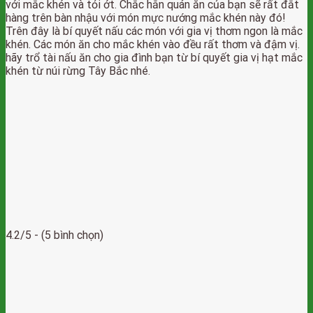
với mắc khén và tỏi ớt. Chắc hẳn quán ăn của bạn sẽ rất đắt
hàng trên bàn nhậu với món mực nướng mắc khén này đó!
Trên đây là bí quyết nấu các món với gia vị thơm ngon là mắc
khén. Các món ăn cho mắc khén vào đều rất thơm và đậm vị.
hãy trổ tài nấu ăn cho gia đình bạn từ bí quyết gia vị hạt mắc
khén từ núi rừng Tây Bắc nhé.
4.2/5 - (5 bình chọn)