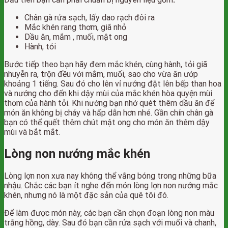
Chân gà rửa sạch, lấy dao rạch đôi ra
Mắc khén rang thơm, giã nhỏ
Dầu ăn, mắm , muối, mật ong
Hành, tỏi
Bước tiếp theo bạn hãy đem mắc khén, cùng hành, tỏi giã
nhuyễn ra, trộn đều với mắm, muối, sao cho vừa ăn ướp
khoảng 1 tiếng. Sau đó cho lên vỉ nướng đặt lên bếp than hoa
và nướng cho đến khi dậy mùi của mắc khén hòa quyện mùi
thơm của hành tỏi. Khi nướng bạn nhớ quét thêm dầu ăn để
món ăn không bị cháy và hấp dẫn hơn nhé. Gần chín chân gà
bạn có thể quết thêm chút mật ong cho món ăn thêm dậy
mùi và bắt mắt.
Lòng non nướng mắc khén
Lòng lợn non xưa nay không thể vắng bóng trong những bữa
nhậu. Chắc các bạn ít nghe đến món lòng lợn non nướng mắc
khén, nhưng nó là một đặc sản của quê tôi đó.
Để làm được món này, các bạn cần chọn đoạn lòng non màu
trắng hồng, dày. Sau đó bạn cần rửa sạch với muối và chanh,