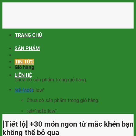
Skip
to
content
TRANG CHỦ
SẢN PHẨM
TIN TỨC
Giỏ hàng
LIÊN HỆ
Chưa có sản phẩm trong giỏ hàng.
Giỏ hàng
rel="nofollow"
Chưa có sản phẩm trong giỏ hàng.
rel="nofollow"
[Tiết lộ] +30 món ngon từ mắc khén bạn
không thể bỏ qua