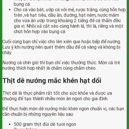
bụng cá.
Cho cá vào bát, ướp cá với mẻ, rượu trắng, cùng hỗn hợp
trên ,và hạt tiêu, dầu ăn, đường, hạt nêm, nước mắm
cho vừa ăn ướp trong khoảng 2 tiếng để cá thấm đều
gia vị. Nhồi xả cắt xéo cùng hành lá, thì là, riềng và một
chút hỗn hợp vào bụng cá.
Cuối cùng bạn chỉ việc cho lên xiên que hoặc bếp để nướng.
Lưu ý khi nướng nên quét thêm dầu để cá vàng và không bị
cháy.
Nướng cá chín giờ thì bạn chỉ việc thưởng thức. Món cá trê
nướng thích hợp nhất là chấm cùng chẳm chéo.
Thịt dê nướng mắc khén hạt dổi
Thịt dê là thực phẩm rất tốt cho sức khỏe và được ưa
chuộng để tạo thành nhiều món ăn ngon cho gia đình.
Để thực hiện món dê nướng mắc khén ngon chuẩn vị, các bạn
cần chuẩn bị những nguyên liệu sau:
500 gram thịt đùi dê tươi ngon