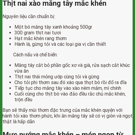
Thịt nai xào măng tây mắc khén
Nguyên liệu cần chuẩn bị:
Một bó măng tây xanh khoảng 500gr
300 gram thịt nai tươi
Hạt mắc khén rang thơm
Hành lá, gừng tỏi và các loại gia vị cần thiết
Cách nấu và chế biến:
Măng tây cắt bỏ phần gốc xơ và già, rửa sạch cắt khúc
vừa ăn
Thịt nai thái mỏng ướp cùng tỏi và gừng
Cho tỏi phi thơm sau đó xào qua thọt bò rồi đổ ra đĩa
Tiếp tục cho măng tây vào xào nêm mắm, mì chính
Cuối cùng cho thịt bò vào đảo đều rắc chủ mắc khén,
trộn đều
Bạn sẽ thấy mùi thơm đặc trưng của mắc khén quyện với
hành tỏi xào thơm phức, khi ăn măng tây sẽ có vị giòn và ngọt
thật là hấp dẫn
Mực nướng mắc khén – món ngon từ