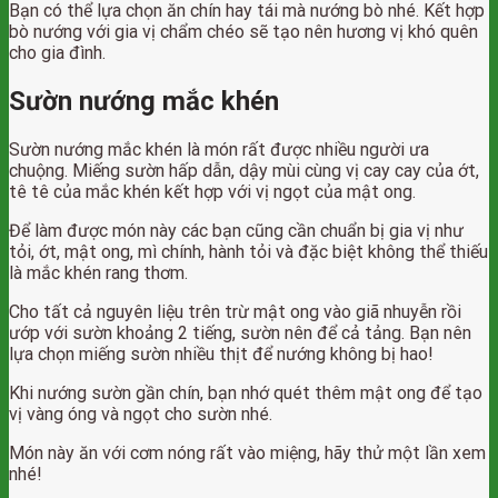
Bạn có thể lựa chọn ăn chín hay tái mà nướng bò nhé. Kết hợp
bò nướng với gia vị chẩm chéo sẽ tạo nên hương vị khó quên
cho gia đình.
Sườn nướng mắc khén
Sườn nướng mắc khén là món rất được nhiều người ưa
chuộng. Miếng sườn hấp dẫn, dậy mùi cùng vị cay cay của ớt,
tê tê của mắc khén kết hợp với vị ngọt của mật ong.
Để làm được món này các bạn cũng cần chuẩn bị gia vị như
tỏi, ớt, mật ong, mì chính, hành tỏi và đặc biệt không thể thiếu
là mắc khén rang thơm.
Cho tất cả nguyên liệu trên trừ mật ong vào giã nhuyễn rồi
ướp với sườn khoảng 2 tiếng, sườn nên để cả tảng. Bạn nên
lựa chọn miếng sườn nhiều thịt để nướng không bị hao!
Khi nướng sườn gần chín, bạn nhớ quét thêm mật ong để tạo
vị vàng óng và ngọt cho sườn nhé.
Món này ăn với cơm nóng rất vào miệng, hãy thử một lần xem
nhé!