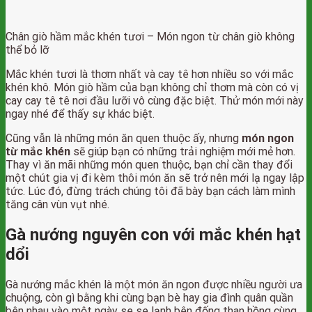
Chân giò hầm mắc khén tươi – Món ngon từ chân giò không
thể bỏ lỡ
Mắc khén tươi là thơm nhất và cay tê hơn nhiều so với mắc
khén khô. Món giò hầm của bạn không chỉ thơm mà còn có vị
cay cay tê tê nơi đầu lưỡi vô cùng đặc biệt. Thử món mới này
ngay nhé để thấy sự khác biệt.
Cũng vẫn là những món ăn quen thuộc ấy, nhưng
món ngon
từ mắc khén
sẽ giúp bạn có những trải nghiệm mới mẻ hơn.
Thay vì ăn mãi những món quen thuộc, bạn chỉ cần thay đổi
một chút gia vị đi kèm thôi món ăn sẽ trở nên mới lạ ngay lập
tức. Lúc đó, đừng trách chúng tôi đã bày bạn cách làm mình
tăng cân vùn vụt nhé.
Gà nướng nguyên con với mắc khén hạt
dổi
Gà nướng mắc khén là một món ăn ngon được nhiều người ưa
chuộng, còn gì bằng khi cùng bạn bè hay gia đình quân quần
bên nhau vào một ngày se se lạnh bên đống than hồng cùng