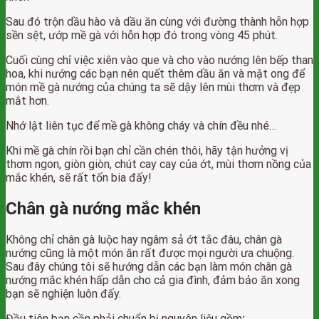
Sau đó trộn dầu hào và dầu ăn cùng với đường thành hỗn hợp
sền sệt, ướp mề gà với hỗn hợp đó trong vòng 45 phút.
Cuối cùng chỉ việc xiên vào que và cho vào nướng lên bếp than
hoa, khi nướng các bạn nên quết thêm dầu ăn và mật ong để
món mề gà nướng của chúng ta sẽ dậy lên mùi thơm và đẹp
mắt hơn.
Nhớ lật liên tục để mề gà không cháy và chín đều nhé…
Khi mề gà chín rồi bạn chỉ cần chén thôi, hãy tận hưởng vị
thơm ngon, giòn giòn, chút cay cay của ớt, mùi thơm nồng của
mắc khén, sẽ rất tốn bia đấy!
Chân gà nướng mắc khén
Không chỉ chân gà luộc hay ngâm sả ớt tắc đâu, chân gà
nướng cũng là một món ăn rất được mọi người ưa chuộng.
Sau đây chúng tôi sẽ hướng dẫn các bạn làm món chân gà
nướng mắc khén hấp dẫn cho cả gia đình, đảm bảo ăn xong
bạn sẽ nghiện luôn đấy.
Đầu tiên bạn cần phải chuẩn bị nguyên liệu gồm
: