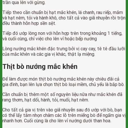
trần qua lên với gừng.
Tiếp theo cần chuẩn bị hạt mắc khén, lá chanh, rau riếp, mắm
và hạt nêm, tỏi và hành khô, cho tất cả vào giã nhuyễn rồi trộn
đều thành hỗn hợp sền sệt.
Tiếp đó ướp lòng non với hỗn hợp trên trong khoảng 1 tiếng,
và cuối cùng, chỉ việc cho lên vỉ hoặc bếp nướng
Lòng nướng mắc khén đặc trưng bởi vị cay cay, tê tê đầu lưỡi
của mắc khén và các gia vị khác, thật lạ miệng.
Thịt bò nướng mắc khén
Để làm được món thịt bò nướng mắc khén này chiêu đãi cả
gia đình, bạn lên lựa chọn thịt bò loại mềm, chủ yếu là bắp bò.
Cần chuẩn bị thêm một số nguyên liệu nữa như mắc khén đã
rang thơm, hạt dổi, hành, tỏi, muối, hạt nêm.
Cho tất cả gia vị trên vào giã nhuyễn sau đó ướp với bò, bạn
có thể lấy tăm nhọn châm các lỗ trên miếng bò để ngấm gia vị
nhanh hơn. Cuối cùng là cho lên vỉ nướng dưới than hoa.