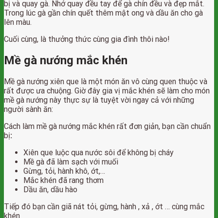
bị và quay gà. Nhớ quay đều tay để gà chín đều và đẹp mắt.
Trong lúc gà gần chín quết thêm mật ong và dầu ăn cho gà
lên màu.
Cuối cùng, là thưởng thức cùng gia đình thôi nào!
Mề gà nướng mắc khén
Mề gà nướng xiên que là một món ăn vô cùng quen thuộc và
rất được ưa chuộng. Giờ đây gia vị mắc khén sẽ làm cho món
mề gà nướng này thực sự là tuyệt vời ngay cả với những
người sành ăn:
Cách làm mề gà nướng mắc khén rất đơn giản, bạn cần chuẩn
bị
:
Xiên que luộc qua nước sôi để không bị cháy
Mề gà đã làm sạch với muối
Gừng, tỏi, hành khô, ớt,…
Mắc khén đã rang thơm
Dầu ăn, dầu hào
Tiếp đó bạn cần giã nát tỏi, gừng, hành , xả , ớt … cùng mắc
khén