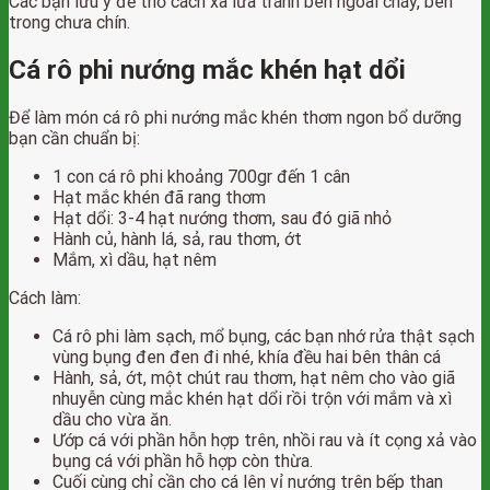
Các bạn lưu ý để thỏ cách xa lửa tránh bên ngoài cháy, bên
trong chưa chín.
Cá rô phi nướng mắc khén hạt dổi
Để làm món cá rô phi nướng mắc khén thơm ngon bổ dưỡng
bạn cần chuẩn bị:
1 con cá rô phi khoảng 700gr đến 1 cân
Hạt mắc khén đã rang thơm
Hạt dổi: 3-4 hạt nướng thơm, sau đó giã nhỏ
Hành củ, hành lá, sả, rau thơm, ớt
Mắm, xì dầu, hạt nêm
Cách làm:
Cá rô phi làm sạch, mổ bụng, các bạn nhớ rửa thật sạch
vùng bụng đen đen đi nhé, khía đều hai bên thân cá
Hành, sả, ớt, một chút rau thơm, hạt nêm cho vào giã
nhuyễn cùng mắc khén hạt dổi rồi trộn với mắm và xì
dầu cho vừa ăn.
Ướp cá với phần hỗn hợp trên, nhồi rau và ít cọng xả vào
bụng cá với phần hỗ hợp còn thừa.
Cuối cùng chỉ cần cho cá lên vỉ nướng trên bếp than