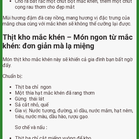
Cho ra bát rắc một chút bột mắc khén, thêm một chút
cọng rau thơm cho đẹp mắt
Mùi hương đậm đà cay nồng, mang hương vị đặc trưng của
măng chua cùng với mắc khén sẽ không thể cưỡng lại được.
Thịt kho mắc khén
– Món ngon từ mắc
khén: đơn giản mà lạ miệng
Món thịt kho mắc khén này sẽ khiến cả gia đình bạn bất ngờ
đấy.
Chuẩn bị
:
Thịt ba chỉ ngon
Một thìa hạt mắc khén đã rang thơm
Gừng thái lát
Sả cắt nhỏ, quế
Gia vị: Nước tương, đường, xì dầu, nước mắm, hạt nêm,
tiêu, nước màu, dầu hào, rượu gạo.
Sơ chế và nấu
:
Thịt ba chỉ cắt miếng vuông để kho