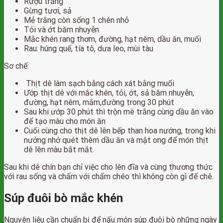
Rượu trắng
Gừng tươi, sả
Mẻ trắng còn sống 1 chén nhỏ
Tỏi và ớt băm nhuyễn
Mắc khén rang thơm, đường, hạt nêm, dầu ăn, muối
Rau: húng quế, tía tô, dưa leo, mùi tàu
Sơ chế:
Thịt dê làm sạch bằng cách xát bằng muối
Ướp thịt dê với mắc khén, tỏi, ớt, sả băm nhuyễn,
đường, hạt nêm, mắm,đường trong 30 phút
Sau khi ướp 30 phút thì trộn mè trắng cùng dầu ăn vào
để tạo màu cho món ăn
Cuối cùng cho thịt dê lên bếp than hoa nướng, trong khi
nướng nhớ quét thêm dầu ăn và mật ong để món thịt
dê lên màu bắt mắt.
Sau khi dê chín bạn chỉ việc cho lên đĩa và cùng thương thức
với rau sống và chấm với chẩm chéo thì không còn gì để chê.
Súp đuôi bò mắc khén
Nguyên liệu cần chuẩn bị để nấu món súp đuôi bò những ngày