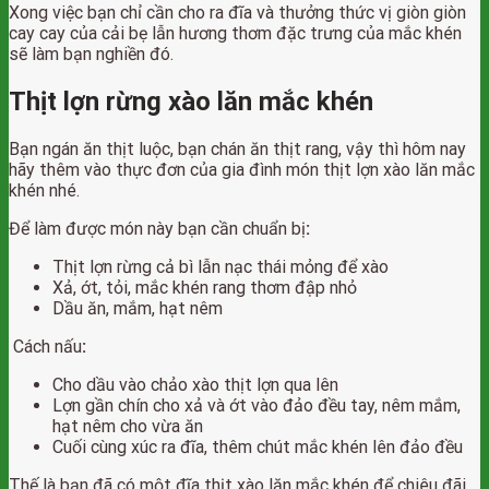
Xong việc bạn chỉ cần cho ra đĩa và thưởng thức vị giòn giòn
cay cay của cải bẹ lẫn hương thơm đặc trưng của mắc khén
sẽ làm bạn nghiền đó.
Thịt lợn rừng xào lăn mắc khén
Bạn ngán ăn thịt luộc, bạn chán ăn thịt rang, vậy thì hôm nay
hãy thêm vào thực đơn của gia đình món thịt lợn xào lăn mắc
khén nhé.
Để làm được món này bạn cần chuẩn bị
:
Thịt lợn rừng cả bì lẫn nạc thái mỏng để xào
Xả, ớt, tỏi, mắc khén rang thơm đập nhỏ
Dầu ăn, mắm, hạt nêm
Cách nấu
:
Cho dầu vào chảo xào thịt lợn qua lên
Lợn gần chín cho xả và ớt vào đảo đều tay, nêm mắm,
hạt nêm cho vừa ăn
Cuối cùng xúc ra đĩa, thêm chút mắc khén lên đảo đều
Thế là bạn đã có một đĩa thịt xào lăn mắc khén để chiêu đãi