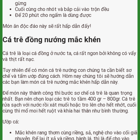
gừng
Cuối cùng cho nhót và bắp cải vào trộn đều
Để 20 phút cho ngấm là dùng được
Món ăn độc đáo này sẽ rất hấp dẫn đấy!
Cá trê đồng nướng mắc khén
Cá trê là loại cá đồng ở nước ta, cá rất ngon bởi không có vẩy
và thịt rất nạc.
Tuy nhiên để có món cá trê nướng con chúng ta cần biết sơ
chế và tẩm ướp đúng cách. Hôm nay chúng tôi sẽ hướng dẫn
các bạn làm món cá trê nướng mắc khén hấp dẫn này.
Để món này thành công thì bước sơ chế cá trê là quan trọng
nhất. Bạn nên chọn loại các trê to tầm 400 gr – 800gr. Cá trê
rửa sạch với nước rồi xát muối hoặc tro lên cho hết nhớt, cuối
cùng thì mổ moi hết ruột và khía hai thân như bình thường.
Ướp cá
:
Mắc khén rang thơm cùng riềng, sả, nghệ cho vào cối giã
nhuyễn. Để lại ít xả và riềng, hành lá, thì là để cho vào