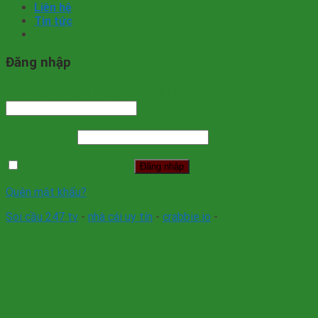
Liên hệ
Tin tức
Đăng nhập
Tên tài khoản hoặc địa chỉ email
*
Mật khẩu
*
Ghi nhớ mật khẩu
Đăng nhập
Quên mật khẩu?
Soi cầu 247 tv
-
nhà cái uy tín
-
crabbie.io
-