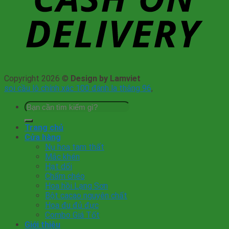
Copyright 2026 ©
Design by Lamviet
soi cầu lô chính xác 100 đánh la thắng 96
,
Tìm
kiếm:
Trang chủ
Cửa hàng
Nụ hoa tam thất
Mắc khén
Hạt dổi
Chẩm chéo
Hoa hồi Lạng Sơn
Bột cacao nguyên chất
Hoa đu đủ đực
Combo Giá Tốt
Giới thiệu