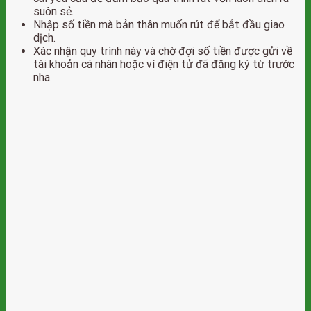
suôn sẻ.
Nhập số tiền mà bản thân muốn rút để bắt đầu giao
dịch.
Xác nhận quy trình này và chờ đợi số tiền được gửi về
tài khoản cá nhân hoặc ví điện tử đã đăng ký từ trước
nha.