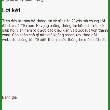
Lời kết
Trên đây là toàn bộ thông tin về rút tiền 23win mà chúng tôi
đã chia sẻ đến bạn. Hi vọng những thông tin hữu ích trên sẽ
giúp hội viên nắm rõ được các điều kiện và bước rút vốn thành
công. Còn chần chờ gì nữa mà không nhanh tay theo dõi
website chúng tôi để biết thêm nhiều thông tin mới nhất nào.
Đánh giá