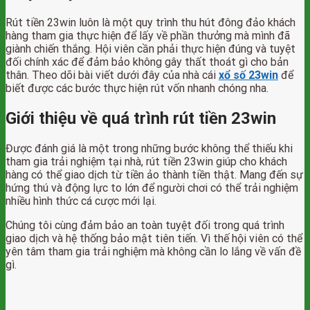
Rút tiền 23win luôn là một quy trình thu hút đông đảo khách
hàng tham gia thực hiện để lấy về phần thưởng mà mình đã
giành chiến thắng. Hội viên cần phải thực hiện đúng và tuyệt
đối chính xác để đảm bảo không gây thất thoát gì cho bản
thân. Theo dõi bài viết dưới đây của nhà cái
xổ số 23win
để
biết được các bước thực hiện rút vốn nhanh chóng nha.
Giới thiệu về quá trình rút tiền 23win
Được đánh giá là một trong những bước không thể thiếu khi
tham gia trải nghiệm tại nhà, rút tiền 23win giúp cho khách
hàng có thể giao dịch từ tiền ảo thành tiền thật. Mang đến sự
hứng thú và động lực to lớn để người chơi có thể trải nghiệm
nhiều hình thức cá cược mới lại.
Chúng tôi cùng đảm bảo an toàn tuyệt đối trong quá trình
giao dịch và hệ thống bảo mật tiên tiến. Vì thế hội viên có thể
yên tâm tham gia trải nghiệm mà không cần lo lắng về vấn đề
gì.