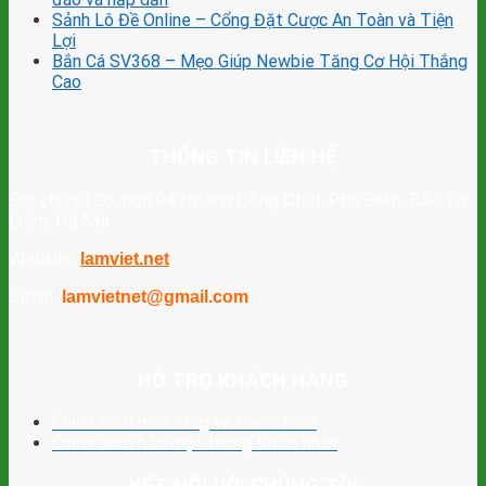
Sảnh Lô Đề Online – Cổng Đặt Cược An Toàn và Tiện
Lợi
Bắn Cá SV368 – Mẹo Giúp Newbie Tăng Cơ Hội Thắng
Cao
THÔNG TIN LIÊN HỆ
Địa chỉ: số 26, ngõ 94 Hoàng Công Chất, Phú Diễn, Bắc Từ
Liêm, Hà Nội
Website:
lamviet.net
Email:
lamvietnet@gmail.com
HỖ TRỢ KHÁCH HÀNG
Chính sách mua hàng và thanh toán
Chính sách bảo mật thông tin cá nhân