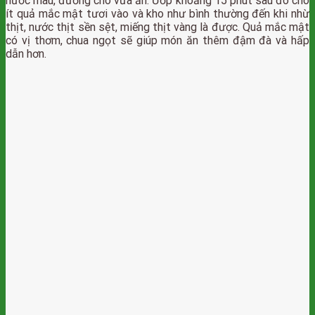
nước màu, đường cho vừa ăn. Ướp khoảng 15 phút sau đó cho
ít quả mắc mật tươi vào và kho như bình thường đến khi nhừ
thịt, nước thịt sền sệt, miếng thịt vàng là được. Quả mắc mật
có vị thơm, chua ngọt sẽ giúp món ăn thêm đậm đà và hấp
dẫn hơn.