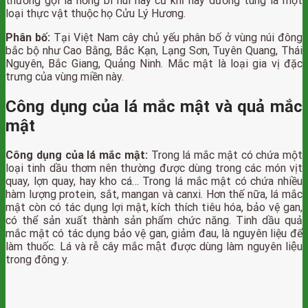
thường gọi là hồng bì núi hay củ khỉ hay dương tùng là một
loại thực vật thuộc họ Cửu Lý Hương.
Phân bố:
Tại Việt Nam cây chủ yếu phân bố ở vùng núi đông
bắc bộ như Cao Bằng, Bắc Kạn, Lạng Sơn, Tuyên Quang, Thái
Nguyên, Bắc Giang, Quảng Ninh. Mắc mật là loại gia vị đặc
trưng của vùng miền này.
Công dụng của lá mắc mật và quả mắc
mật
Công dụng của lá mắc mật:
Trong lá mắc mật có chứa một
loại tinh dầu thơm nên thường được dùng trong các món vịt
quay, lợn quay, hay kho cá… Trong lá mắc mật có chứa nhiều
hàm lượng protein, sắt, mangan và canxi. Hơn thế nữa, lá mắc
mật còn có tác dụng lợi mật, kích thích tiêu hóa, bảo vệ gan,
có thể sản xuất thành sản phẩm chức năng. Tinh dầu quả
mắc mật có tác dụng bảo vệ gan, giảm đau, là nguyên liệu để
làm thuốc. Lá và rễ cây mắc mật được dùng làm nguyên liệu
trong đông y.