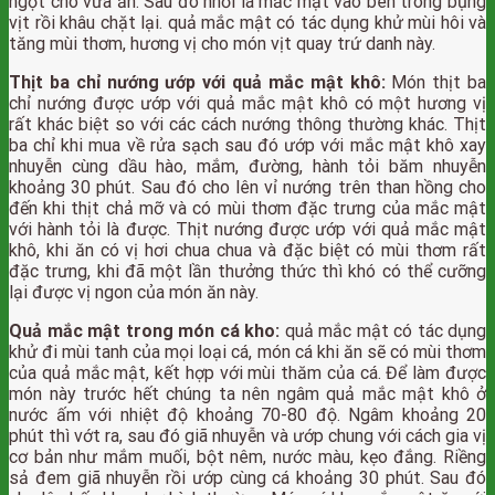
ngọt cho vừa ăn. Sau đó nhồi lá mắc mật vào bên trong bụng
vịt rồi khâu chặt lại. quả mắc mật có tác dụng khử mùi hôi và
tăng mùi thơm, hương vị cho món vịt quay trứ danh này.
Thịt ba chỉ nướng ướp với quả mắc mật khô:
Món thịt ba
chỉ nướng được ướp với quả mắc mật khô có một hương vị
rất khác biệt so với các cách nướng thông thường khác. Thịt
ba chỉ khi mua về rửa sạch sau đó ướp với mắc mật khô xay
nhuyễn cùng dầu hào, mắm, đường, hành tỏi băm nhuyễn
khoảng 30 phút. Sau đó cho lên vỉ nướng trên than hồng cho
đến khi thịt chả mỡ và có mùi thơm đặc trưng của mắc mật
với hành tỏi là được. Thịt nướng được ướp với quả mắc mật
khô, khi ăn có vị hơi chua chua và đặc biệt có mùi thơm rất
đặc trưng, khi đã một lần thưởng thức thì khó có thể cưỡng
lại được vị ngon của món ăn này.
Quả mắc mật trong món cá kho:
quả mắc mật có tác dụng
khử đi mùi tanh của mọi loại cá, món cá khi ăn sẽ có mùi thơm
của quả mắc mật, kết hợp với mùi thăm của cá. Để làm được
món này trước hết chúng ta nên ngâm quả mắc mật khô ở
nước ấm với nhiệt độ khoảng 70-80 độ. Ngâm khoảng 20
phút thì vớt ra, sau đó giã nhuyễn và ướp chung với cách gia vị
cơ bản như mắm muối, bột nêm, nước màu, kẹo đắng. Riềng
sả đem giã nhuyễn rồi ướp cùng cá khoảng 30 phút. Sau đó