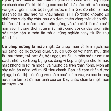
Dạ dày heo nhồi lá mắc mật:
Dạ dày heo làm sạch bóp giấm
và chanh cho đến khi không còn mùi hôi. Lá mắc mật ướp cùng
với gia vị gồm muối, bột ngọt, nước mắm. Sau đó nhồi lá mắc
mật vào dạ dày heo rồi khâu miệng lại. Hấp trong khoảng 20
phút cho y dạ dày chín, sau đó đem chiên vàng trên chảo dầu.
Khi ăn cắt ra, chấm nước mắm gừng và rắc chút lá mắc mật
non vào. Hương thơm của mắc mật cùng với dạ dày giòn sần
sật chắc hẳn là món ăn mà ai cũng nghiện ngay từ lần thử
đầu tiên.
Cá chép nướng lá mắc mật:
Cá chép mua về làm sạch,moi
nội tạng, lóc bỏ xương giữa. Sau đó uớp cá với hành, mùi, thìa
là , rau thơm, tỏi, bột ớt, bột ngọt, muối. Lá mắc mật đem rửa
sạch, nhồi vào trong bụng cá, dùng vỉ kẹp chặt giữ cho lá mắc
mật không bị rơi ra ngoài và nướng cá trên than hồng. Món ăn
này nên ăn nóng với muối tiêu chanh. Bạn sẽ cảm nhận được
vị ngọt của thịt cá cùng với mắm muối nêm vừa, và mùi hương
nức mũi làm át đi mùi tanh của cá. Đây chắc chắn là một món
ăn tuyệt vời.