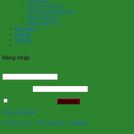
Chẩm chéo
Hoa hồi Lạng Sơn
Bột cacao nguyên chất
Hoa đu đủ đực
Combo Giá Tốt
Giới thiệu
Liên hệ
Tin tức
Đăng nhập
Tên tài khoản hoặc địa chỉ email
*
Mật khẩu
*
Ghi nhớ mật khẩu
Đăng nhập
Quên mật khẩu?
Soi cầu 247 tv
-
nhà cái uy tín
-
crabbie.io
-