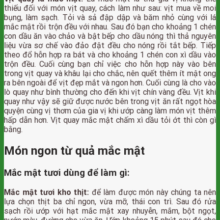
thiếu đối với món vịt quay, cách làm như sau: vịt mua về moi
bụng, làm sạch. Tỏi và sả đập dập và băm nhỏ cùng với lá
mắc mật rồi trộn đều với nhau. Sau đó bạn cho khoảng 1 chén
con dầu ăn vào chảo và bật bếp cho dầu nóng thì thả nguyên
liệu vừa sơ chế vào đảo đật đều cho nóng rồi tắt bếp. Tiếp
theo đổ hỗn hợp ra bát và cho khoảng 1 chén con xì dầu vào
trộn đều. Cuối cùng bạn chỉ việc cho hỗn hợp này vào bên
trong vịt quay và khâu lại cho chắc, nên quết thêm ít mật ong
ra bên ngoài để vịt đẹp mắt và ngon hơn. Cuối cùng là cho vào
lò quay như bình thường cho đến khi vịt chín vàng đều. Vịt khi
quay như vậy sẽ giữ được nước bên trong vịt ăn rất ngọt hòa
quyện cùng vị thơm của gia vị khi ướp càng làm món vịt thêm
hấp dẫn hơn. Vịt quay mắc mật chấm xì dầu tỏi ớt thì còn gì
bằng.
Món ngon từ quả mắc mật
Mắc mật tươi dùng để làm gì:
Mắc mật tươi kho thịt:
để làm được món này chúng ta nên
lựa chọn thịt ba chỉ ngon, vừa mỡ, thái con trì. Sau đó rửa
sạch rồi ướp với hạt mắc mật xay nhuyễn, mắm, bột ngọt,