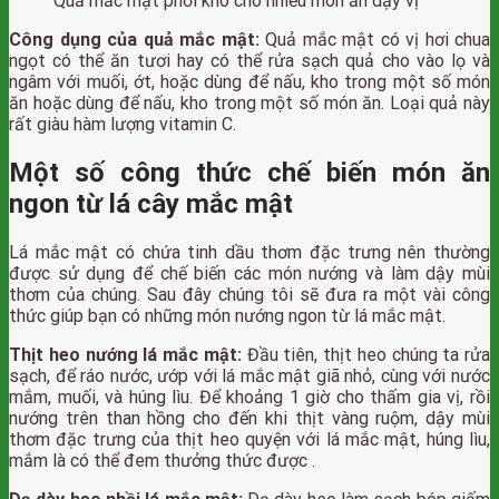
Quả mắc mật phơi khô cho nhiều món ăn dậy vị
Công dụng của quả mắc mật:
Quả mắc mật có vị hơi chua
ngọt có thể ăn tươi hay có thể rửa sạch quả cho vào lọ và
ngâm với muối, ớt, hoặc dùng để nấu, kho trong một số món
ăn hoặc dùng để nấu, kho trong một số món ăn. Loại quả này
rất giàu hàm lượng vitamin C.
Một số công thức chế biến món ăn
ngon từ lá cây mắc mật
Lá mắc mật có chứa tinh dầu thơm đặc trưng nên thường
được sử dụng để chế biến các món nướng và làm dậy mùi
thơm của chúng. Sau đây chúng tôi sẽ đưa ra một vài công
thức giúp bạn có những món nướng ngon từ lá mắc mật.
Thịt heo nướng lá mắc mật:
Đầu tiên, thịt heo chúng ta rửa
sạch, để ráo nước, ướp với lá mắc mật giã nhỏ, cùng với nước
mắm, muối, và húng lìu. Để khoảng 1 giờ cho thấm gia vị, rồi
nướng trên than hồng cho đến khi thịt vàng ruộm, dậy mùi
thơm đặc trưng của thịt heo quyện với lá mắc mật, húng lìu,
mắm là có thể đem thưởng thức được .