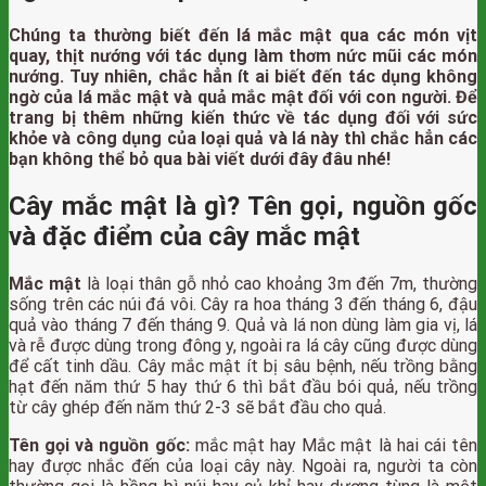
Chúng ta thường biết đến lá mắc mật qua các món vịt
quay, thịt nướng với tác dụng làm thơm nức mũi các món
nướng. Tuy nhiên, chắc hẳn ít ai biết đến tác dụng không
ngờ của lá mắc mật và quả mắc mật đối với con người. Để
trang bị thêm những kiến thức về tác dụng đối với sức
khỏe và công dụng của loại quả và lá này thì chắc hẳn các
bạn không thể bỏ qua bài viết dưới đây đâu nhé!
Cây mắc mật là gì? Tên gọi, nguồn gốc
và đặc điểm của cây mắc mật
Mắc mật
là loại thân gỗ nhỏ cao khoảng 3m đến 7m, thường
sống trên các núi đá vôi. Cây ra hoa tháng 3 đến tháng 6, đậu
quả vào tháng 7 đến tháng 9. Quả và lá non dùng làm
gia vị
, lá
và rễ được dùng trong
đông y
, ngoài ra lá cây cũng được dùng
để cất tinh dầu.
Cây mắc mật ít bị sâu bệnh, nếu trồng bằng
hạt đến năm thứ 5 hay thứ 6 thì bắt đầu bói quả, nếu trồng
từ cây ghép đến năm thứ 2-3 sẽ bắt đầu cho quả.
Tên gọi và nguồn gốc:
mắc mật hay Mắc mật là hai cái tên
hay được nhắc đến của loại cây này. Ngoài ra, người ta còn