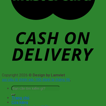
Copyright 2026 ©
Design by Lamviet
soi cầu lô chính xác 100 đánh la thắng 96
,
Tìm
kiếm:
Trang chủ
Cửa hàng