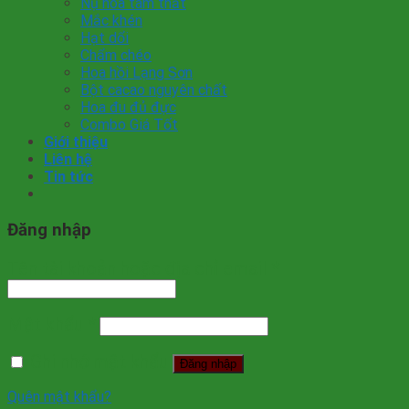
Nụ hoa tam thất
Mắc khén
Hạt dổi
Chẩm chéo
Hoa hồi Lạng Sơn
Bột cacao nguyên chất
Hoa đu đủ đực
Combo Giá Tốt
Giới thiệu
Liên hệ
Tin tức
Đăng nhập
Tên tài khoản hoặc địa chỉ email
*
Mật khẩu
*
Ghi nhớ mật khẩu
Đăng nhập
Quên mật khẩu?