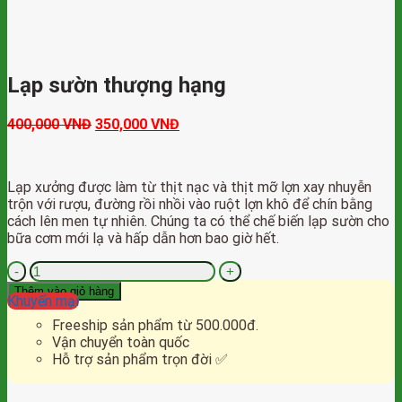
Lạp sườn thượng hạng
400,000
VNĐ
350,000
VNĐ
Lạp xưởng được làm từ thịt nạc và thịt mỡ lợn xay nhuyễn
trộn với rượu, đường rồi nhồi vào ruột lợn khô để chín bằng
cách lên men tự nhiên. Chúng ta có thể chế biến lạp sườn cho
bữa cơm mới lạ và hấp dẫn hơn bao giờ hết.
Lạp
sườn
Thêm vào giỏ hàng
Khuyến mại
thượng
Freeship sản phẩm từ 500.000đ.
hạng
Vận chuyển toàn quốc
số
Hỗ trợ sản phẩm trọn đời ✅
lượng