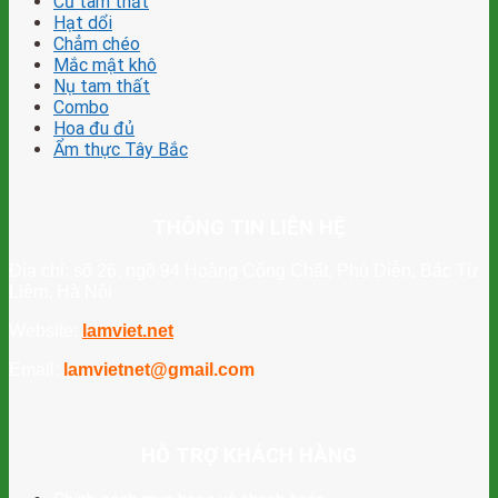
Củ tam thất
Hạt dổi
Chẳm chéo
Mắc mật khô
Nụ tam thất
Combo
Hoa đu đủ
Ẩm thực Tây Bắc
THÔNG TIN LIÊN HỆ
Địa chỉ: số 26, ngõ 94 Hoàng Công Chất, Phú Diễn, Bắc Từ
Liêm, Hà Nội
Website:
lamviet.net
Email:
lamvietnet@gmail.com
HỖ TRỢ KHÁCH HÀNG