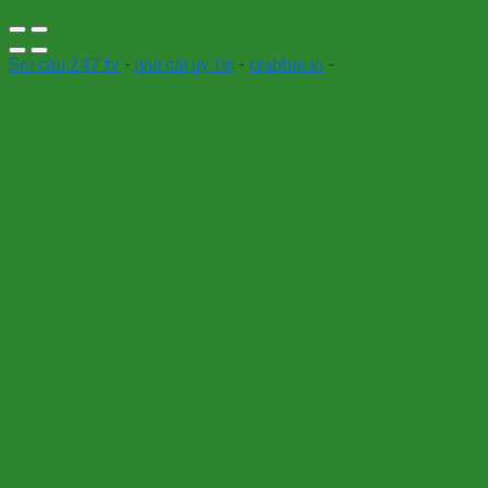
Soi cầu 247 tv
-
nhà cái uy tín
-
crabbie.io
-