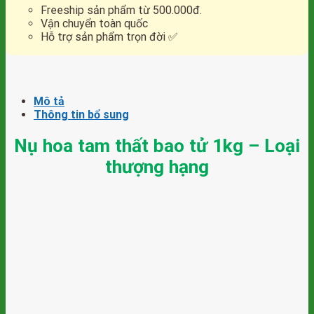
tam
Freeship sản phẩm từ 500.000đ.
thất
Vận chuyển toàn quốc
bao
Hỗ trợ sản phẩm trọn đời ✅
tử
1kg
-
Loại
Mô tả
Thông tin bổ sung
thượng
hạng
Nụ hoa tam thất bao tử 1kg – Loại
số
thượng hạng
lượng