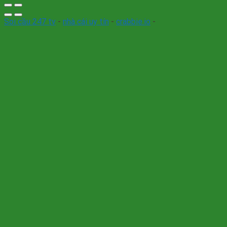
Soi cầu 247 tv
-
nhà cái uy tín
-
crabbie.io
-