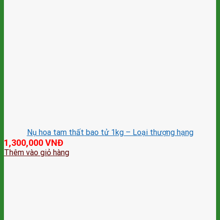
Nụ hoa tam thất bao tử 1kg – Loại thượng hạng
1,300,000
VNĐ
Thêm vào giỏ hàng