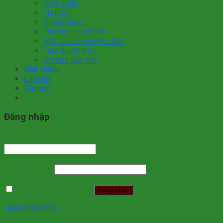
Mắc khén
Hạt dổi
Chẩm chéo
Hoa hồi Lạng Sơn
Bột cacao nguyên chất
Hoa đu đủ đực
Combo Giá Tốt
Giới thiệu
Liên hệ
Tin tức
Đăng nhập
Tên tài khoản hoặc địa chỉ email
*
Mật khẩu
*
Ghi nhớ mật khẩu
Đăng nhập
Quên mật khẩu?