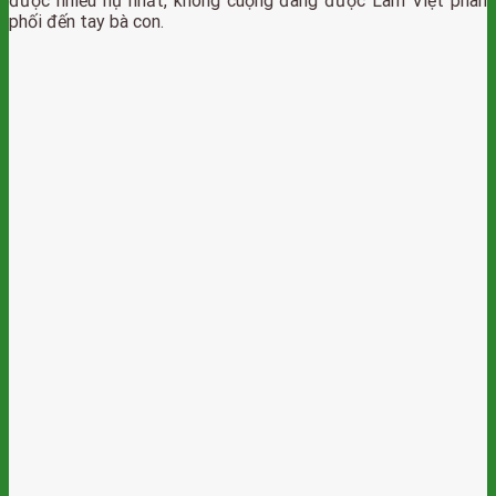
được nhiều nụ nhất, không cuộng đang được Lâm Việt phân
phối đến tay bà con.