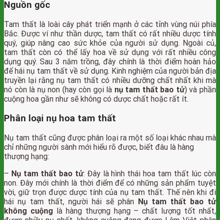
Nguồn gốc
Tam thất là loài cây phát triển mạnh ở các tỉnh vùng núi phía
Bắc. Được ví như thần dược, tam thất có rất nhiều dược tính
quý, giúp nâng cao sức khỏe của người sử dụng. Ngoài củ,
tam thất còn có thể lấy hoa về sử dụng với rất nhiều công
dụng quý. Sau 3 năm trồng, đây chính là thời điểm hoàn hảo
để hái nụ tam thất về sử dụng. Kinh nghiệm của người bản địa
truyền lại rằng nụ tam thất có nhiều dưỡng chất nhất khi mà
nó còn là nụ non (hay còn gọi là
nụ tam thất bao tử
) và phần
cuộng hoa gần như sẽ không có dược chất hoặc rất ít.
Phân loại nụ hoa tam thất
Nụ tam thất cũng được phân loại ra một số loại khác nhau mà
chỉ những người sành mới hiểu rõ được, biết đâu là hàng
thượng hạng:
–
Nụ tam thất bao tử
: Đây là hình thái hoa tam thất lúc còn
non. Đây mới chính là thời điểm để có những sản phẩm tuyệt
vời, giữ trọn được dược tính của nụ tam thất. Thế nên khi đi
hái nụ tam thất, người hái sẽ phân
Nụ tam thất bao tử
không cuộng
là hàng thượng hạng – chất lượng tốt nhất,