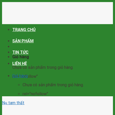
Skip
to
content
TRANG CHỦ
SẢN PHẨM
TIN TỨC
Giỏ hàng
LIÊN HỆ
Chưa có sản phẩm trong giỏ hàng.
Giỏ hàng
rel="nofollow"
Chưa có sản phẩm trong giỏ hàng.
rel="nofollow"
Nụ tam thất