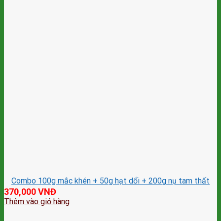
Combo 100g mắc khén + 50g hạt dổi + 200g nụ tam thất
370,000
VNĐ
Thêm vào giỏ hàng