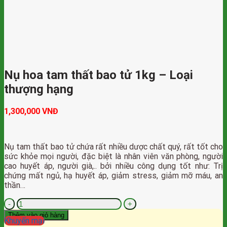
Nụ hoa tam thất bao tử 1kg – Loại
thượng hạng
1,300,000
VNĐ
Nụ tam thất bao tử chứa rất nhiều dược chất quý, rất tốt cho
sức khỏe mọi người, đặc biệt là nhân viên văn phòng, người
cao huyết áp, người già,.. bởi nhiều công dụng tốt như: Trị
chứng mất ngủ, hạ huyết áp, giảm stress, giảm mỡ máu, an
thần…
Nụ
hoa
Thêm vào giỏ hàng
Khuyến mại