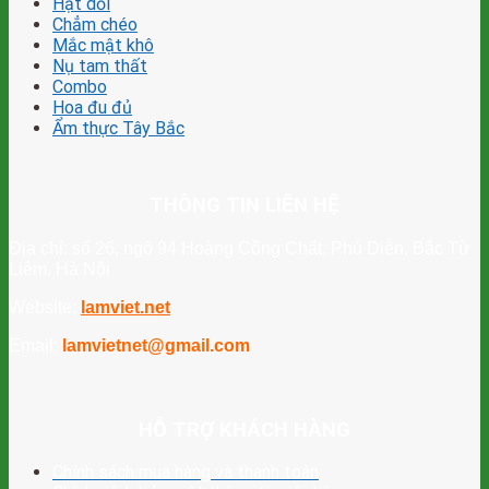
Hạt dổi
Chẳm chéo
Mắc mật khô
Nụ tam thất
Combo
Hoa đu đủ
Ẩm thực Tây Bắc
THÔNG TIN LIÊN HỆ
Địa chỉ: số 26, ngõ 94 Hoàng Công Chất, Phú Diễn, Bắc Từ
Liêm, Hà Nội
Website:
lamviet.net
Email:
lamvietnet@gmail.com
HỖ TRỢ KHÁCH HÀNG
Chính sách mua hàng và thanh toán