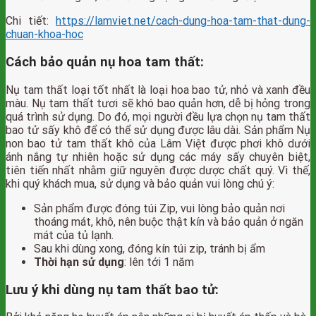
Chi tiết:
https://lamviet.net/cach-dung-hoa-tam-that-dung-
chuan-khoa-hoc
Cách bảo quản nụ hoa tam thất:
Nụ tam thất loại tốt nhất là loại hoa bao tử, nhỏ và xanh đều
màu. Nụ tam thất tươi sẽ khó bao quản hơn, dễ bị hỏng trong
quá trình sử dụng. Do đó, mọi người đều lựa chọn nụ tam thất
bao tử sấy khô để có thể sử dụng được lâu dài. Sản phẩm Nụ
non bao tử tam thất khô của Lâm Việt được phơi khô dưới
ánh nắng tự nhiên hoặc sử dụng các máy sấy chuyên biệt,
tiên tiến nhất nhằm giữ nguyên được dược chất quý. Vì thế,
khi quý khách mua, sử dụng và bảo quản vui lòng chú ý:
Sản phẩm được đóng túi Zip, vui lòng bảo quản nơi
thoáng mát, khô, nên buộc thật kín và bảo quản ở ngăn
mát của tủ lạnh.
Sau khi dùng xong, đóng kín túi zip, tránh bị ẩm
Thời hạn sử dụng
: lên tới 1 năm
Lưu ý khi dùng nụ tam thất bao tử: